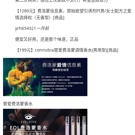
【1280元】费洛蒙信息素，原始欲望引诱剂PI男/女士配方之爱
情选择权（无香型）[商品]
yrh654321
一月前
便宜又好用，还是那个味道，正品
【199元】connubia罪爱费洛蒙调情香水(男用型)[商品]
罪爱费洛蒙香水