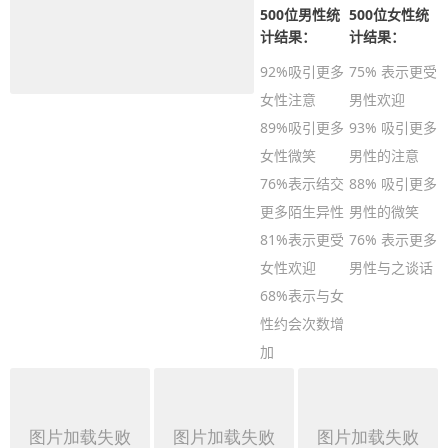
500位男性统
500位女性统
计结果：
计结果：
92%吸引更多
75% 表示更受
女性注意
男性欢迎
89%吸引更多
93% 吸引更多
女性微笑
男性的注意
76%表示结交
88% 吸引更多
更多陌生异性
男性的微笑
81%表示更受
76% 表示更多
女性欢迎
男性与之谈话
68%表示与女
性约会次数增
加