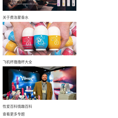
关于费洛蒙香水
飞机杯撸撸杯大全
性爱百科情趣百科
查看更多专题