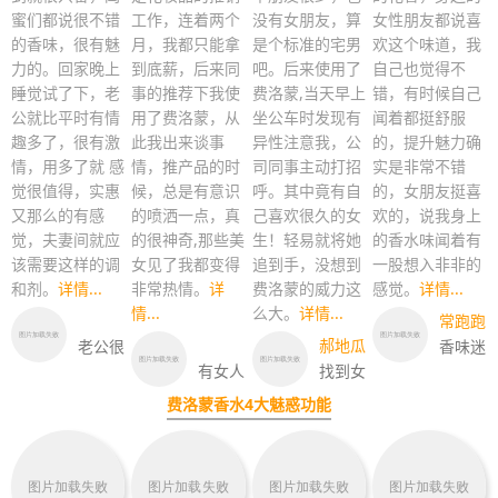
蜜们都说很不错
工作，连着两个
没有女朋友，算
女性朋友都说喜
的香味，很有魅
月，我都只能拿
是个标准的宅男
欢这个味道，我
力的。回家晚上
到底薪，后来同
吧。后来使用了
自己也觉得不
睡觉试了下，老
事的推荐下我使
费洛蒙,当天早上
错，有时候自己
公就比平时有情
用了费洛蒙，从
坐公车时发现有
闻着都挺舒服
趣多了，很有激
此我出来谈事
异性注意我，公
的，提升魅力确
情，用多了就 感
情，推产品的时
司同事主动打招
实是非常不错
觉很值得，实惠
候，总是有意识
呼。其中竟有自
的，女朋友挺喜
又那么的有感
的喷洒一点，真
己喜欢很久的女
欢的，说我身上
觉，夫妻间就应
的很神奇,那些美
生！轻易就将她
的香水味闻着有
该需要这样的调
女见了我都变得
追到手，没想到
一股想入非非的
和剂。
详情...
非常热情。
详
费洛蒙的威力这
感觉。
详情...
情...
么大。
详情...
常跑跑
郝地瓜
老公很
香味迷
有情
有女人
找到女
人
效果
临江听雨声
568
友
魅力
不错
费
行走的迈克尔
1544
趣
魅力
1547
费洛蒙香水4大魅惑功能
提升
香
洛蒙正品
提升
香
缘
客户
2354
味持续久
味持续久
变得热
情
性价比高