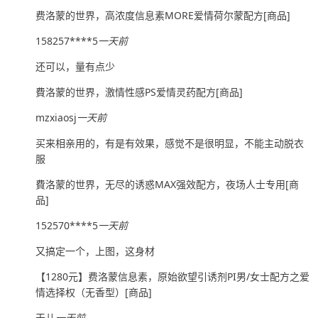
费洛蒙的世界，高浓度信息素MORE爱情荷尔蒙配方[商品]
158257****5
一天前
还可以，量有点少
費洛蒙的世界，激情性感PS爱情灵药配方[商品]
mzxiaosj
一天前
买来相亲用的，有是有效果，感觉不是很明显，不能主动脱衣
服
費洛蒙的世界，无尽的诱惑MAX强效配方，夜场人士专用[商
品]
152570****5
一天前
又搞定一个，上图，这身材
【1280元】费洛蒙信息素，原始欲望引诱剂PI男/女士配方之爱
情选择权（无香型）[商品]
天儿
一天前