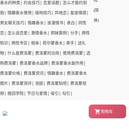
香水的种类
|
约会技巧
|
恋爱话题
|
怎么才能约到
炮
|
情趣香水使用
|
接吻技巧
|
异地恋
|
星座情感
|
男女聊天技巧
|
情趣香水
|
浪漫情书
|
表白
|
同性
恋
|
怎么谈恋爱
|
激情香水
|
把妹案例
|
分手
|
两性
知识
|
两性专区
|
相亲
|
荷尔蒙香水
|
牵手
|
送礼
物
|
什么是费洛蒙
|
费洛蒙的功效
|
使用费洛蒙
|
选
购费洛蒙
|
费洛蒙香水品牌
|
费洛蒙香水副作用
|
费洛蒙价格
|
费洛蒙资讯
|
情趣香水
|
费洛蒙香水
图片
|
费洛蒙测评
|
泡妞
|
费洛蒙贴吧
|
费洛蒙视
频
|
挽回学院
|
节日与爱情
|
吸引
|
勾引
|
购物车