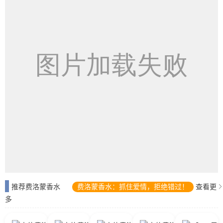
推荐费洛蒙香水
费洛蒙香水：抓住爱情，拒绝错过！
查看更
多