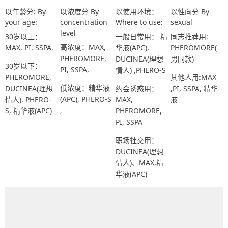
以年龄分: By
以浓度分 By
以使用环境：
以性向分 By
your age:
concentration
Where to use:
sexual
level
30岁以上：
一般日常用：
精
同志推荐用:
高浓度：
MAX
,
MAX
,
PI
,
SSPA
,
华液(APC)
,
PHEROMORE(
PHEROMORE
,
DUCINEA(理想
男同款)
30岁以下：
PI
,
SSPA
,
情人)
,
PHERO-S
PHEROMORE
,
其他人用:MAX
低浓度：
精华液
DUCINEA(理想
约会诱惑用：
,PI, SSPA, 精华
(APC)
,
PHERO-S
情人)
,
PHERO-
MAX
,
液
,
S
,
精华液(APC)
PHEROMORE
,
PI
,
SSPA
职场社交用：
DUCINEA(理想
情人)
、
MAX
,
精
华液(APC)