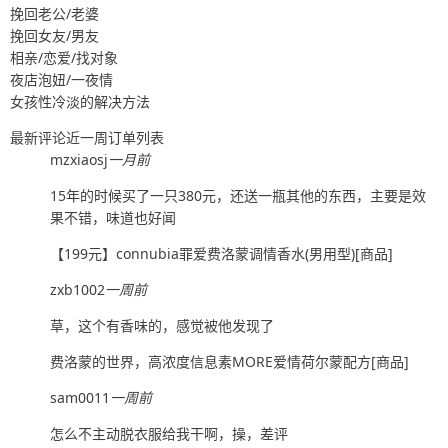
挽回老公/老婆
挽回女友/男友
相亲/恋爱/找对象
夜店泡妞/一夜情
女孩性冷淡的解决方法
最新评论
近一周订单列表
mzxiaosj
一月前
15年的时候买了一只380元，还送一瓶其他的东西，主要是效
果不错，味道也好闻
【199元】connubia罪爱费洛蒙调情香水(男用型)[商品]
zxb1002
一周前
草，这个有香味的，感觉被他发现了
费洛蒙的世界，高浓度信息素MORE爱情荷尔蒙配方[商品]
sam0011
一周前
怎么不主动脱衣服给我干啊，操，差评