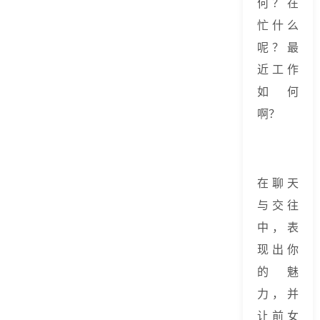
何？在
忙什么
呢？最
近工作
如何
啊？
在聊天
与交往
中，表
现出你
的魅
力，并
让前女