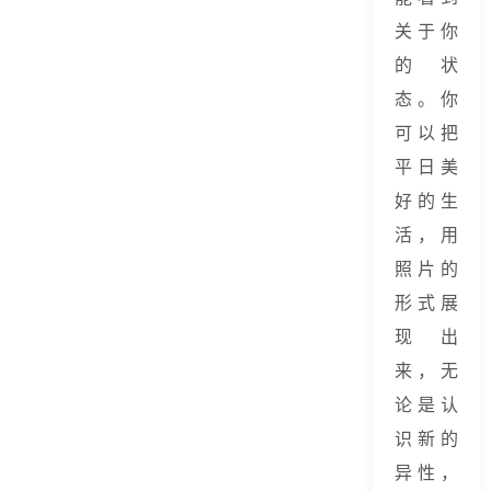
关于你
的状
态。你
可以把
平日美
好的生
活，用
照片的
形式展
现出
来，无
论是认
识新的
异性，