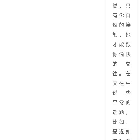
然，只
有你自
然的接
触，她
才能跟
你愉快
的交
往。在
交往中
说一些
平常的
话题，
比如：
最近如