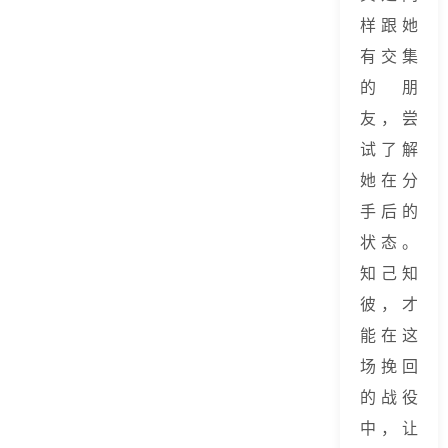
样跟她
有交集
的朋
友，尝
试了解
她在分
手后的
状态。
知己知
彼，才
能在这
场挽回
的战役
中，让