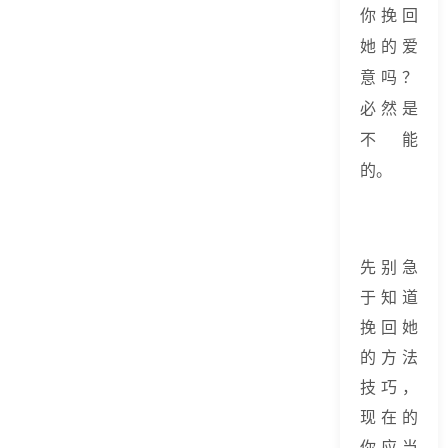
你挽回
她的爱
意吗？
必然是
不能
的。
先别急
于知道
挽回她
的方法
技巧，
现在的
你应当