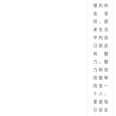
慢的你
会发
现，原
来生活
中的自
己如此
有魅
力。魅
力和自
信能够
改变一
个人，
更是吸
引前女