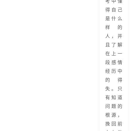
考中懂
得自己
是什么
样的
人，并
且了解
在上一
段感情
经历中
的得
失。只
有知道
问题的
根源，
挽回前