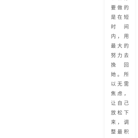
要做的
是在短
时间
内，用
最大的
努力去
挽回
她。所
以无需
焦虑，
让自己
放松下
来，调
整最积