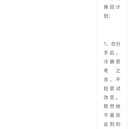
挽回计
划：
1、
在分
手后，
冷静思
考之
余，不
妨尝试
改变。
既然她
不喜欢
此刻的