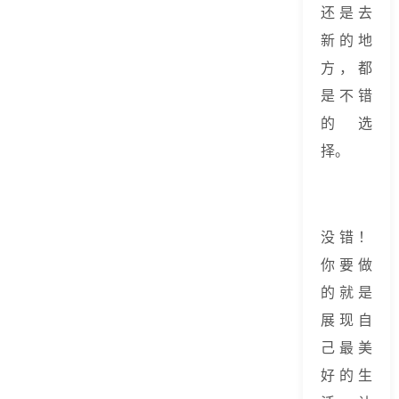
还是去
新的地
方，都
是不错
的选
择。
没错！
你要做
的就是
展现自
己最美
好的生