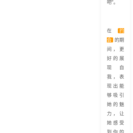
吧”。
在
约
会
的期
间，更
好的展
现自
我，表
现出能
够吸引
她的魅
力，让
她感受
到你的