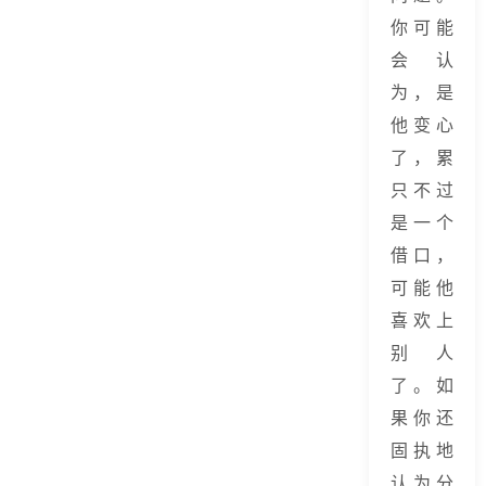
你可能
会认
为，是
他变心
了，累
只不过
是一个
借口，
可能他
喜欢上
别人
了。如
果你还
固执地
认为分