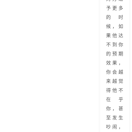
予更多
的时
候，如
果他达
不到你
的预期
效果，
你会越
来越觉
得他不
在乎
你，甚
至发生
吵闹，