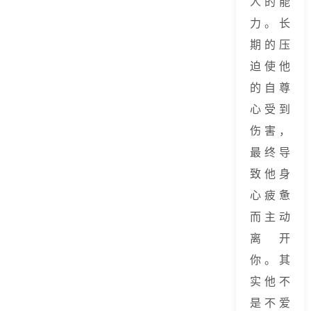
人的能
力。长
期的压
迫使他
的自尊
心受到
伤害，
最终导
致他身
心疲惫
而主动
离开
你。
其
实他不
是不爱