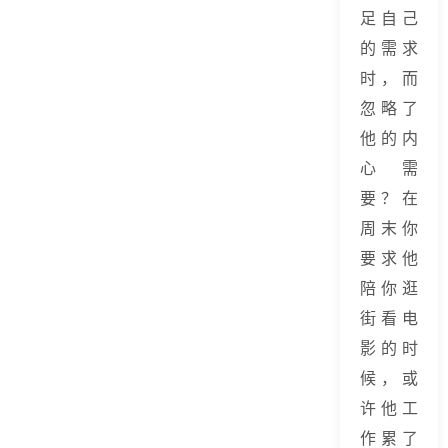
足自己
的需求
时，而
忽略了
他的内
心需
要？在
周末你
要求他
陪你逛
街看电
影的时
候，或
许他工
作累了