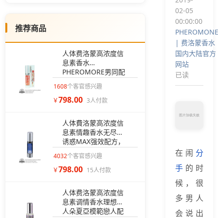
02-05
00:00:00
推荐商品
PHEROMON
| 费洛蒙香水
人体费洛蒙高浓度信
国内大陆官方
息素香水
网站
PHEROMORE男同配
已读
方爱情的荷尔蒙感情
1608
个客官感兴趣
加温【GAY男同无香
798.00
款】
￥
3人付款
人体費洛蒙高浓度信
息素情趣香水无尽的
诱惑MAX强效配方，
【夜场人士专用】
在闹
分
4032
个客官感兴趣
798.00
手
的时
￥
15人付款
候，很
人体费洛蒙高浓度信
多男人
息素调情香水理想情
人朵夏亞模範戀人配
会说出