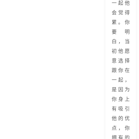
一起他
会觉得
累。你
要明
白，当
初他愿
意选择
跟你在
一起，
是因为
你身上
有吸引
他的优
点，你
拥有的