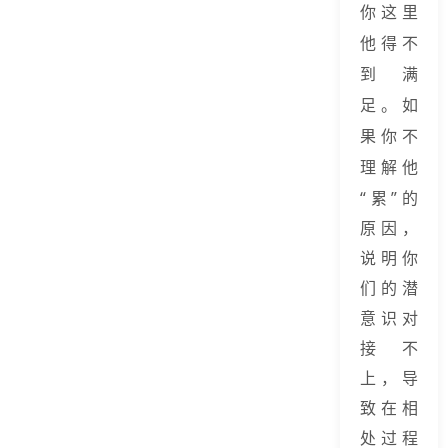
你这里
他得不
到满
足。如
果你不
理解他
“累”的
原因，
说明你
们的潜
意识对
接不
上，导
致在相
处过程