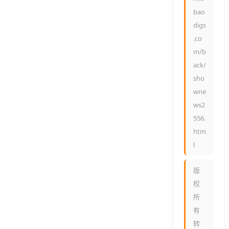
bao
digs
.co
m/b
ack/
sho
wne
ws2
556.
htm
l
版
权
所
有
转