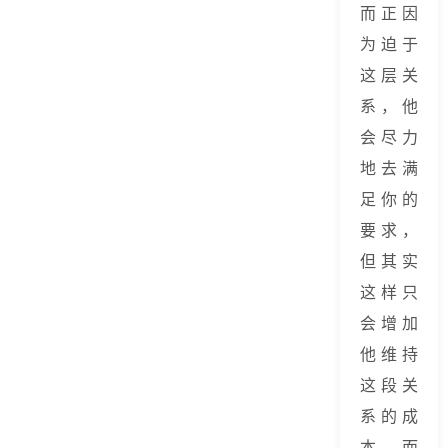
而正因
为迫于
这层关
系，他
会尽力
地去满
足你的
要求，
但其实
这样只
会增加
他维持
这段关
系的成
本，而