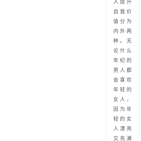
人提升
自我价
值分为
内外两
种。无
论什么
年纪的
男人都
会喜欢
年轻的
女人，
因为年
轻的女
人漂亮
又充满