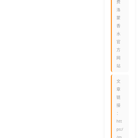
费
洛
蒙
香
水
官
方
网
站
文
章
链
接
：
htt
ps:/
/m.