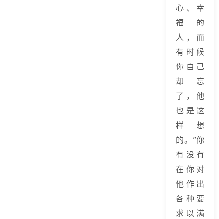
心、幸
福的
人，而
有时候
你自己
却忘
了，他
也是这
样想
的。”你
有没有
在你对
他作出
各种要
求以满