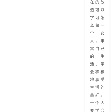
在的改
造可以
学习怎
么做一
个女
人，丰
富自己
的生
活，学
会积极
地享受
生活的
美好。
一个人
要学会