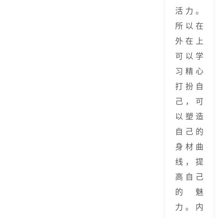
活力。
所以在
外在上
可以学
习精心
打扮自
己，可
以塑造
自己的
身材曲
线，提
高自己
的魅
力。内