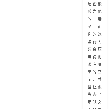
是否能
成为他
的妻
子。而
你的这
些行为
只会压
迫得他
没有喘
息的空
间，并
且让他
失去了
带领女