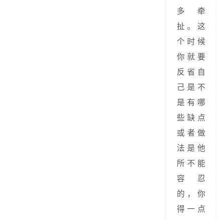
多牵
扯。这
个时候
你就要
反省自
己是不
是有哪
些缺点
或者做
法是他
所不能
容忍
的，你
得一点