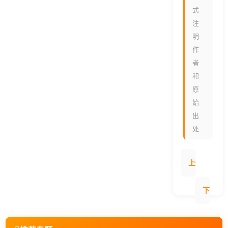
式
注
明
作
者
和
原
始
出
处
上一条：
下一条