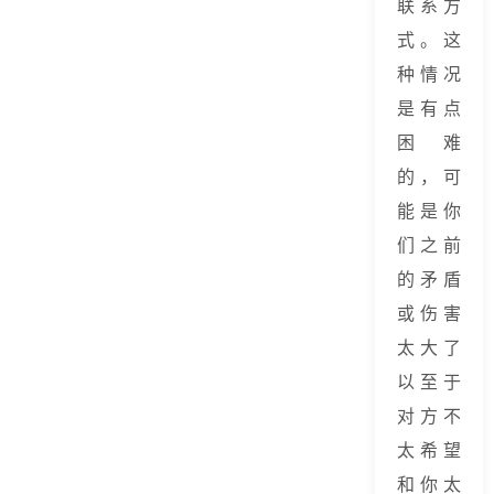
联系方
式。
这
种情况
是有点
困难
的，可
能是你
们之前
的矛盾
或伤害
太大了
以至于
对方不
太希望
和你太