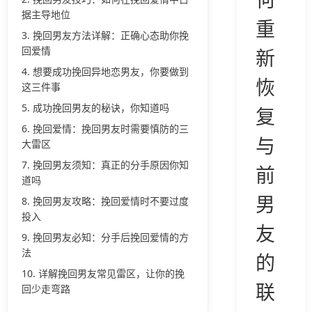
据主导地位
重
3. 挽回男友方法详解：正确心态助你挽
回爱情
新
4. 想要成功挽回异地恋男友，你要做到
恢
这三件事
5. 成功挽回男友的秘诀，你知道吗
复
6. 挽回爱情：挽回男友时需要慎防的三
与
大雷区
7. 挽回男友须知：真正的分手原因你知
前
道吗
男
8. 挽回男友攻略：挽回爱情时不要过度
投入
友
9. 挽回男友必知：分手后挽回爱情的方
法
的
10. 详解挽回男友常见雷区，让你的挽
联
回少走弯路