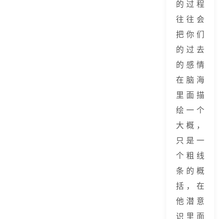
的过程
往往会
把你们
的过去
的感情
在脑海
里面描
绘一个
大概，
只是一
个粗线
条的概
括，在
他潜意
识里面