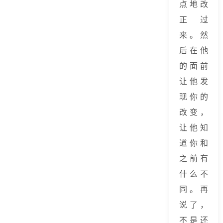
点地改
正过
来。然
后在他
的面前
让他发
现你的
改变，
让他知
道你和
之前有
什么不
同。再
说了，
不是还