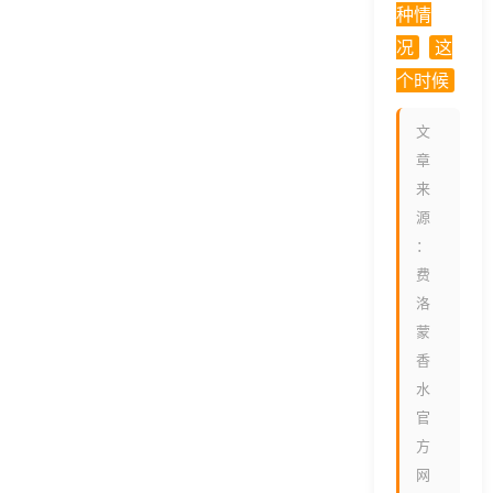
种情
况
这
个时候
文
章
来
源
：
费
洛
蒙
香
水
官
方
网