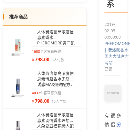
系
推荐商品
2019-
02-05
人体费洛蒙高浓度信
00:00:00
息素香水
PHEROMORE男同配
PHEROMON
方爱情的荷尔蒙感情
| 费洛蒙香水
1608
个客官感兴趣
加温【GAY男同无香
国内大陆官方
798.00
款】
￥
3人付款
网站
已读
人体費洛蒙高浓度信
息素情趣香水无尽的
诱惑MAX强效配方，
【夜场人士专用】
4032
个客官感兴趣
798.00
￥
15人付款
人体费洛蒙高浓度信
有很多
息素调情香水理想情
情侣
分
人朵夏亞模範戀人配