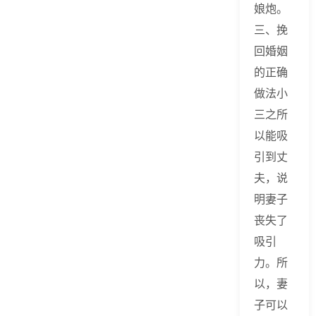
娘炮。
三、挽
回婚姻
的正确
做法小
三之所
以能吸
引到丈
夫，说
明妻子
丧失了
吸引
力。所
以，妻
子可以