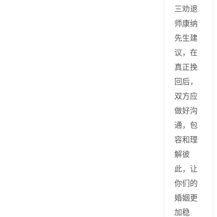
三劝退
师康纳
先生建
议，在
真正挽
回后，
双方应
做好沟
通，包
容和理
解彼
此，让
你们的
婚姻更
加稳