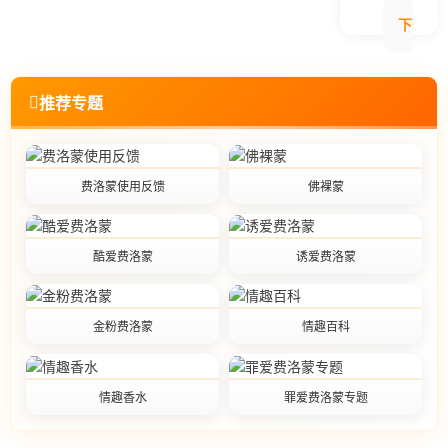
下一条
推荐专题
费洛蒙使用反馈
佛裸蒙
酷爱费洛蒙
诱爱费洛蒙
金粉费洛蒙
情趣百科
情趣香水
罪爱费洛蒙专题