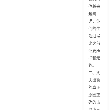
你越来
越疏
远，你
们的生
活过得
比之前
还要压
抑和无
趣。
二、丈
夫出轨
的真正
原因正
确的击
退小三