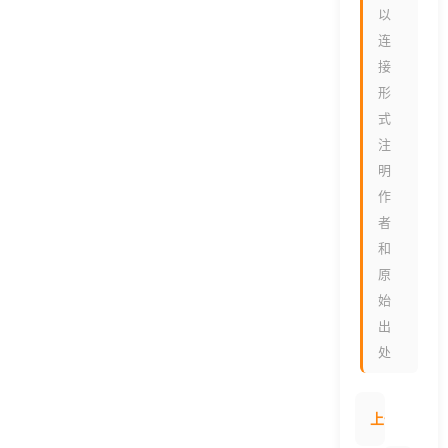
以
连
接
形
式
注
明
作
者
和
原
始
出
处
上一条：