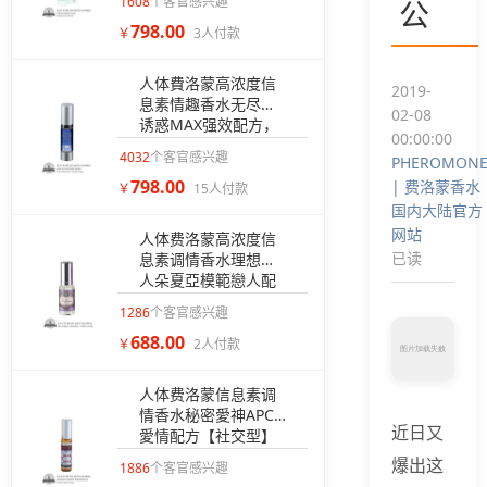
1608
个客官感兴趣
公
加温【GAY男同无香
798.00
款】
￥
3人付款
人体費洛蒙高浓度信
2019-
息素情趣香水无尽的
02-08
诱惑MAX强效配方，
00:00:00
【夜场人士专用】
4032
个客官感兴趣
PHEROMON
798.00
| 费洛蒙香水
￥
15人付款
国内大陆官方
网站
人体费洛蒙高浓度信
已读
息素调情香水理想情
人朵夏亞模範戀人配
方【恋人相亲约会专
1286
个客官感兴趣
用】
688.00
￥
2人付款
人体费洛蒙信息素调
情香水秘密愛神APC
近日又
愛情配方【社交型】
爆出这
1886
个客官感兴趣