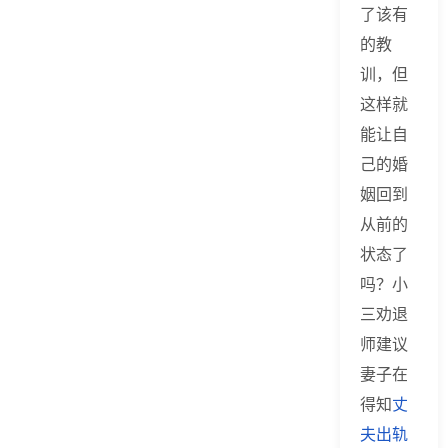
了该有
的教
训，但
这样就
能让自
己的婚
姻回到
从前的
状态了
吗？小
三劝退
师建议
妻子在
得知
丈
夫出轨