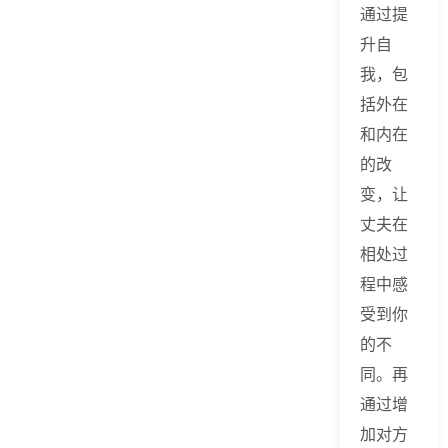
通过提
升自
我，包
括外在
和内在
的改
变，让
丈夫在
相处过
程中感
受到你
的不
同。再
通过增
加对方