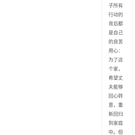
子所有
行动的
背后都
是自己
的良苦
用心：
为了这
个家，
希望丈
夫能够
回心转
意，重
新回归
到家庭
中。但