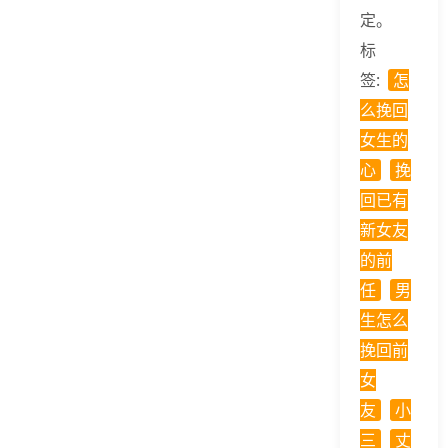
定。
标
签:
怎
么挽回
女生的
心
挽
回已有
新女友
的前
任
男
生怎么
挽回前
女
友
小
三
丈