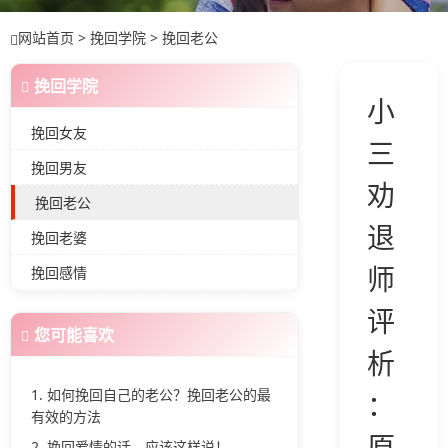
网站首页
>
挽回学院
>
挽回老公
挽回老公
挽回学院
小
挽回女友
三
挽回男友
劝
挽回老公
退
挽回老婆
师
挽回感情
评
您可能喜欢
析
1. 如何挽回自己的老公？挽回老公的最
：
有效的方法
原
2. 挽回爱情的话，应该这样说！