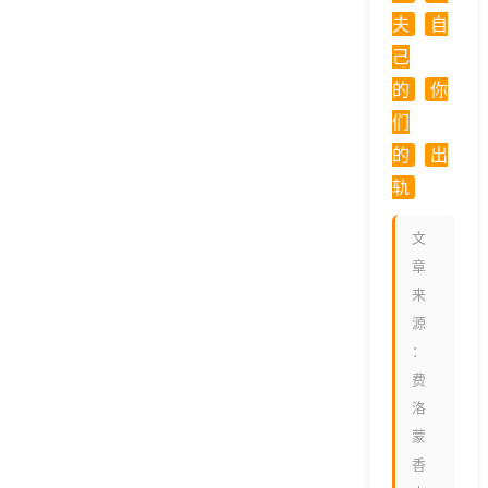
夫
自
己
的
你
们
的
出
轨
文
章
来
源
：
费
洛
蒙
香