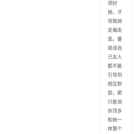
领好
她，才
导致她
走偏走
歪。要
是连自
己女人
都不能
引导到
相互默
契，那
只能说
你顶多
和她一
样算个