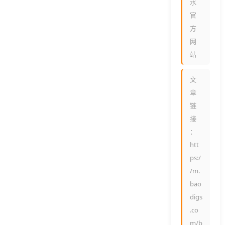
水
官
方
网
站
文
章
链
接
：
htt
ps:/
/m.
bao
digs
.co
m/b