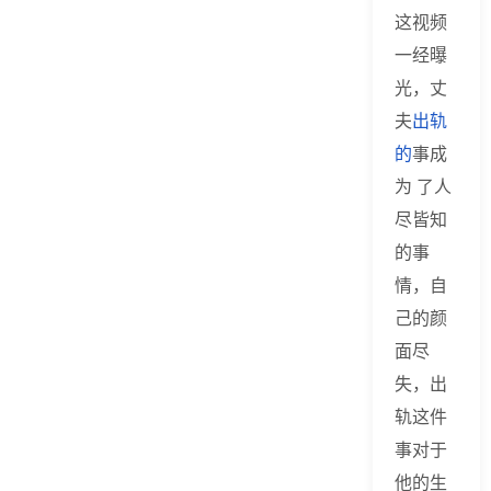
这视频
一经曝
光，丈
夫
出轨
的
事成
为 了人
尽皆知
的事
情，自
己的颜
面尽
失，出
轨这件
事对于
他的生