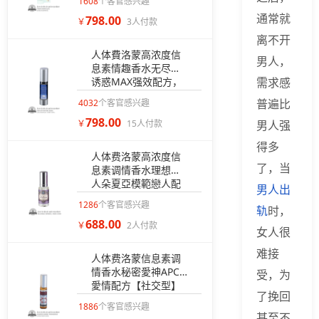
1608
个客官感兴趣
加温【GAY男同无香
通常就
798.00
款】
￥
3人付款
离不开
人体費洛蒙高浓度信
男人，
息素情趣香水无尽的
诱惑MAX强效配方，
需求感
【夜场人士专用】
普遍比
4032
个客官感兴趣
798.00
￥
15人付款
男人强
得多
人体费洛蒙高浓度信
了，当
息素调情香水理想情
人朵夏亞模範戀人配
男人出
方【恋人相亲约会专
1286
个客官感兴趣
轨
时，
用】
688.00
￥
2人付款
女人很
难接
人体费洛蒙信息素调
情香水秘密愛神APC
受，为
愛情配方【社交型】
了挽回
1886
个客官感兴趣
甚至不