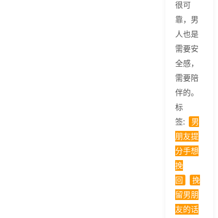
很可
靠，男
人也是
需要安
全感，
需要陪
伴的。
标
签:
男
朋友提
分手想
挽
回
挽
留男朋
友的话