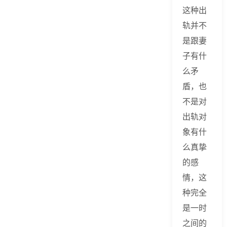
这种出
轨并不
是跟妻
子有什
么矛
盾，也
不是对
出轨对
象有什
么真挚
的感
情，这
种完全
是一时
之间的