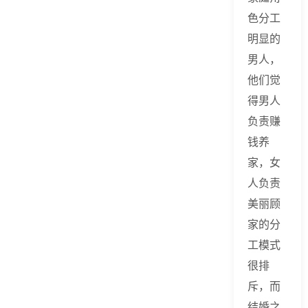
色分工
明显的
男人，
他们觉
得男人
负责赚
钱养
家，女
人负责
美丽顾
家的分
工模式
很排
斥，而
结婚之