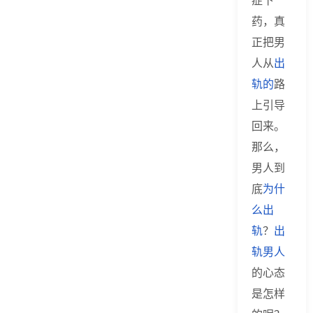
药，真
正把男
人从
出
轨的
路
上引导
回来。
那么，
男人到
底
为什
么出
轨
？
出
轨男人
的心态
是怎样