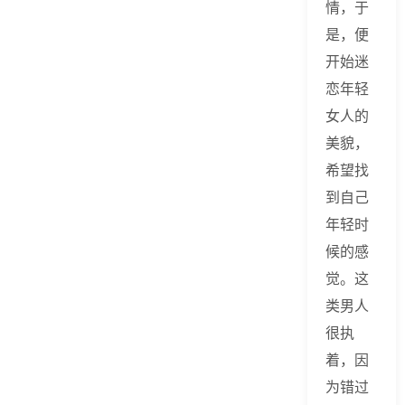
情，于
是，便
开始迷
恋年轻
女人的
美貌，
希望找
到自己
年轻时
候的感
觉。这
类男人
很执
着，因
为错过