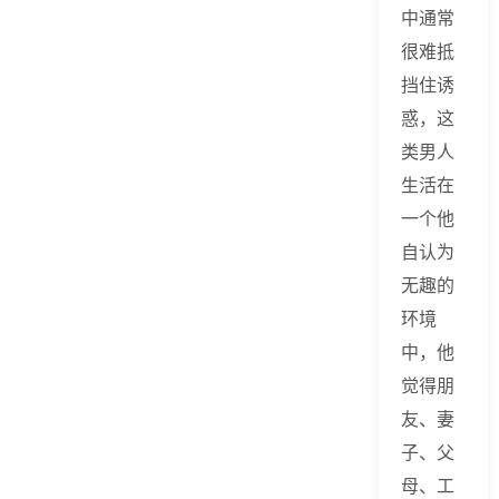
中通常
很难抵
挡住诱
惑，这
类男人
生活在
一个他
自认为
无趣的
环境
中，他
觉得朋
友、妻
子、父
母、工