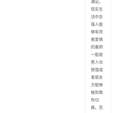
满足。
现实生
活中女
强人能
够有完
美爱情
的案例
一般是
男人也
很强或
者是女
方能够
做到角
色切
换。否