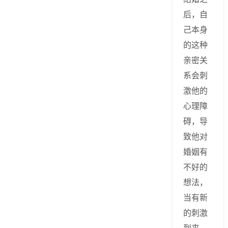
后，自
己本身
的这种
亲密关
系会刺
激他的
心理障
碍，导
致他对
婚姻有
不好的
想法，
当有新
的刺激
到来，