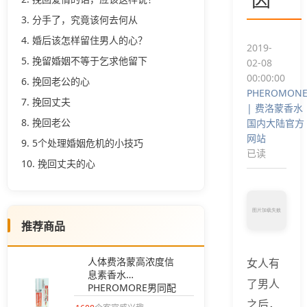
3. 分手了，究竟该何去何从
4. 婚后该怎样留住男人的心？
2019-
5. 挽留婚姻不等于乞求他留下
02-08
00:00:00
6. 挽回老公的心
PHEROMON
7. 挽回丈夫
| 费洛蒙香水
8. 挽回老公
国内大陆官方
网站
9. 5个处理婚姻危机的小技巧
已读
10. 挽回丈夫的心
推荐商品
人体费洛蒙高浓度信
女人有
息素香水
了男人
PHEROMORE男同配
方爱情的荷尔蒙感情
之后，