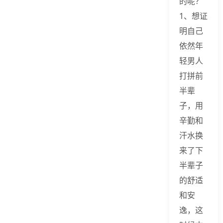
的呢？
1、想证
明自己
依然年
轻男人
打拼前
半辈
子，用
辛勤和
汗水换
来了下
半辈子
的舒适
和安
逸，这