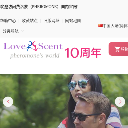
欢迎访问费洛蒙（PHEROMONE）国内官网！
帮助中心
|
收藏站点
|
旧版网址
|
网站地图
|
中国大陆(简体
◇
分类导航
购