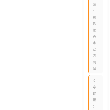
源
：
费
洛
蒙
香
水
官
方
网
站
文
章
链
接
：