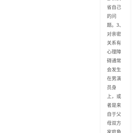
省自己
的问
题。3、
对亲密
关系有
心理障
碍通常
会发生
在男演
员身
上，或
者是来
自于父
母双方
家庭角