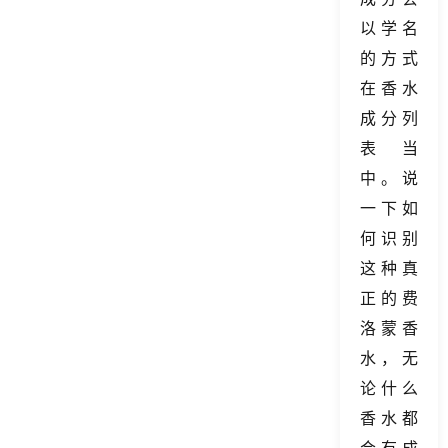
以学名
的方式
在香水
成分列
表当
中。说
一下如
何识别
这种真
正的费
洛蒙香
水，无
论什么
香水都