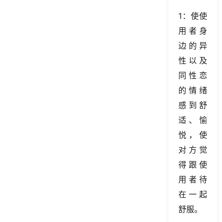
1：使使
用者身
边的异
性以及
同性恋
的情绪
感到舒
适、愉
悦，使
对方觉
得跟使
用者待
在一起
舒服。