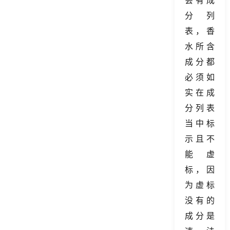
会有成
分列
表，香
水所含
成分都
必须如
实在成
分列表
当中标
示且不
能虚
标，因
为虚标
没有的
成分是