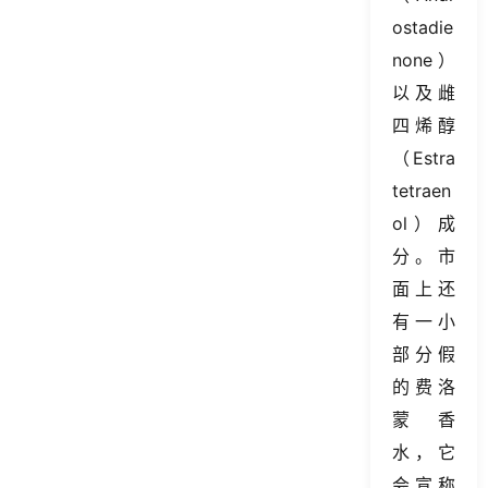
ostadie
none）
以及雌
四烯醇
（Estra
tetraen
ol）成
分。市
面上还
有一小
部分假
的费洛
蒙香
水，它
会宣称