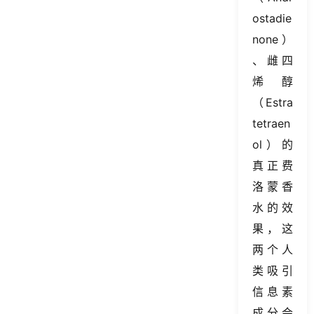
ostadie
none）
、雌四
烯醇
（Estra
tetraen
ol）的
真正费
洛蒙香
水的效
果，这
两个人
类吸引
信息素
成分会