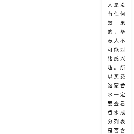
人是没
有任何
效果
的，毕
竟人不
可能对
猪感兴
趣。所
以买费
洛蒙香
水一定
要查看
香水成
分列表
是否含