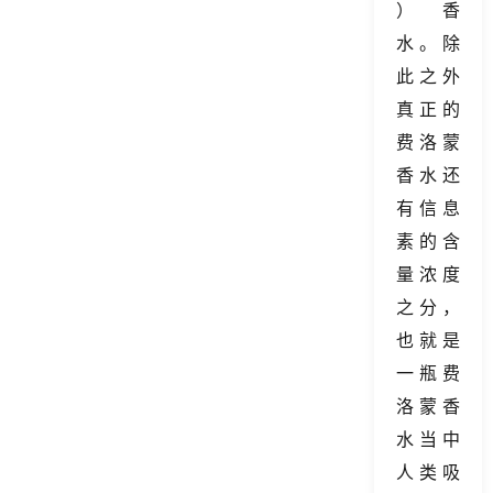
）香
水。除
此之外
真正的
费洛蒙
香水还
有信息
素的含
量浓度
之分，
也就是
一瓶费
洛蒙香
水当中
人类吸