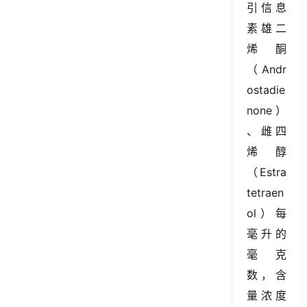
引信息
素雄二
烯酮
（Andr
ostadie
none）
、雌四
烯醇
（Estra
tetraen
ol）每
毫升的
毫克
数，含
量浓度