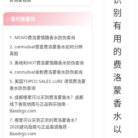
别
您可能喜欢
有
用
1. MOVO费洛蒙情趣香水防伪查询
2. connubial罪爱费洛蒙香水如何分辨
的
真假
费
3. 奥地利HOT费洛蒙情趣香水防伪查询
4. connubial金粉费洛蒙香水防伪查询
洛
5. 美国TOPCO SALES LURE 诱饵费洛蒙
蒙
香水防伪查询
6. 成都哪里可以买到费洛蒙香水？成都
香
线下香氛地图与正品购买指南 -
Baodigs.com
水
7. 哪里可以买到正宗的费洛蒙香水？
以
2026避坑指南与正品渠道推荐 -
Baodigs.com