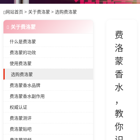
网站首页
>
关于费洛蒙
>
选购费洛蒙
关于费洛蒙
关于费洛蒙
费
什么是费洛蒙
洛
费洛蒙的功效
蒙
使用费洛蒙
香
选购费洛蒙
水
费洛蒙香水品牌
费洛蒙香水副作用
，
权威认证
教
费洛蒙测评
你
费洛蒙贴吧
识
费洛蒙视频