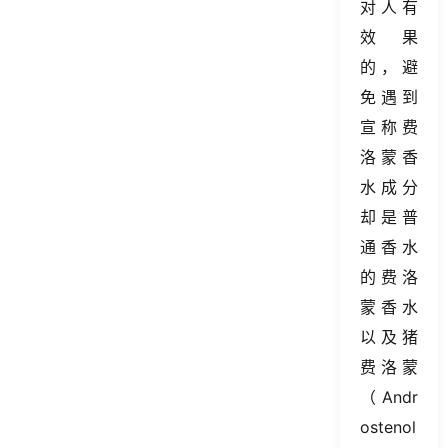
对人有
效果
的，避
免遇到
宣称费
洛蒙香
水成分
却是普
通香水
的费洛
蒙香水
以及猪
费洛蒙
（Andr
ostenol