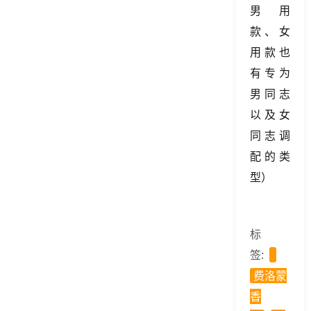
男用
款、女
用款也
有专为
男同志
以及女
同志调
配的类
型）
标
签:
费洛蒙
香