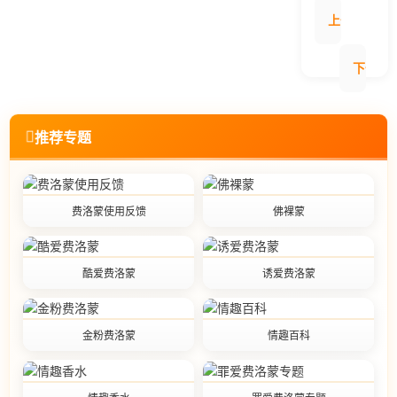
上一条：
下一条
推荐专题
费洛蒙使用反馈
佛裸蒙
酷爱费洛蒙
诱爱费洛蒙
金粉费洛蒙
情趣百科