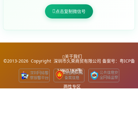
点击复制微信号
关于我们
©2013-2026 Copyright
深圳市久荣商贸有限公司
备案号：
粤ICP备
14021193号
怎么谈恋爱
两性专区
使用说明
联系我们
费洛蒙香水分类