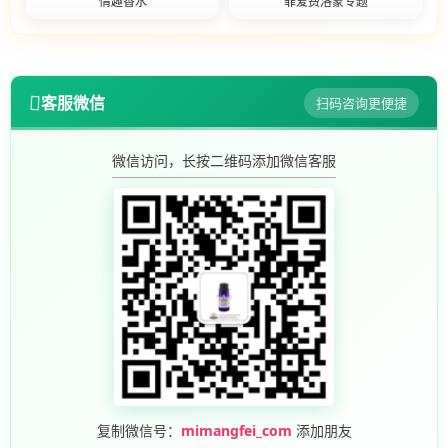
情趣香水
罪爱费洛蒙专题
客服微信
扫码咨询更便捷
微信访问，长按二维码添加微信客服
复制微信号：
mimangfei_com
添加朋友