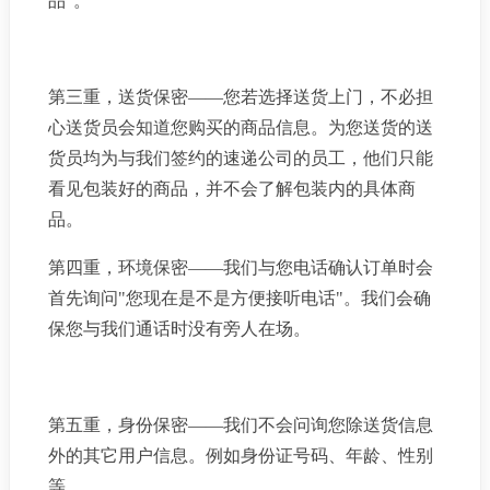
品"。
第三重，送货保密——您若选择送货上门，不必担
心送货员会知道您购买的商品信息。为您送货的送
货员均为与我们签约的速递公司的员工，他们只能
看见包装好的商品，并不会了解包装内的具体商
品。
第四重，环境保密——我们与您电话确认订单时会
首先询问"您现在是不是方便接听电话"。我们会确
保您与我们通话时没有旁人在场。
第五重，身份保密——我们不会问询您除送货信息
外的其它用户信息。例如身份证号码、年龄、性别
等。