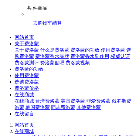
共
件商品
去购物车结算
网站首页
关于费洛蒙
关于费洛蒙
什么是费洛蒙
费洛蒙的功效
使用费洛蒙
选
购费洛蒙
费洛蒙香水品牌
费洛蒙香水副作用
权威认证
费洛蒙测评
费洛蒙贴吧
费洛蒙视频
费洛蒙的功效
使用费洛蒙
选购费洛蒙
费洛蒙价格
在线商城
在线商城
台湾费洛蒙
美国费洛蒙
罪爱费洛蒙
俄罗斯费
洛蒙
韩国费洛蒙
同志费洛蒙
其他费洛蒙
在线留言
网站首页
在线商城