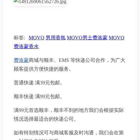
标签:
MOVO
男用香氛
MOVO男士费洛蒙
MOVO
费洛蒙香水
费洛蒙
商城与顺丰、EMS 等快递公司合作，为广大
顾客提供方便快捷的服务。
普通快递 满39元包邮。
顺丰快递 满99元包邮。
满99元首选顺丰，顺丰不到的地方我们会根据实际
情况选择最适合的快递公司。
如有特别情况可与商城客服及时沟通，我们会在第