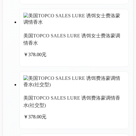
美国TOPCO SALES LURE 诱饵女士费洛蒙调
情香水
￥378.00元
美国TOPCO SALES LURE 诱饵费洛蒙调情香
水(社交型)
￥378.00元