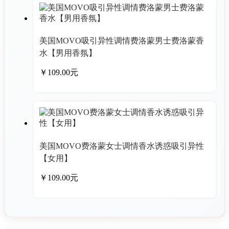
美国MOVO吸引异性调情费洛蒙男士费洛蒙香
水【男用香氛】
￥109.00元
美国MOVO费洛蒙女士调情香水诱惑吸引异性
【女用】
￥109.00元