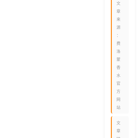
文
章
来
源
：
费
洛
蒙
香
水
官
方
网
站
文
章