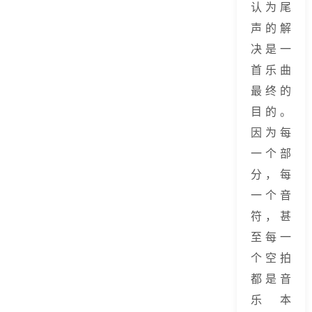
认为尾
声的解
决是一
首乐曲
最终的
目的。
因为每
一个部
分，每
一个音
符，甚
至每一
个空拍
都是音
乐本