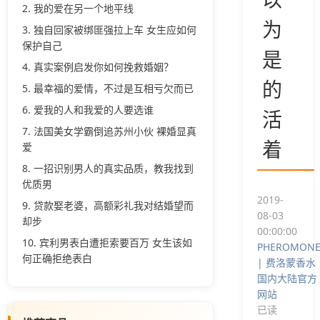
2. 我的爱在另一个地平线
为
3. 独自回家被绑匪强拉上车 女生应如何
保护自己
是
4. 真实案例启发你如何挽救婚姻？
的
5. 最幸福的爱情，不过是互相亏欠而已
6. 爱我的人和我爱的人要选谁
活
7. 法国美女学霸倒追苏州小伙 裸婚显真
着
爱
8. 一招识别男人的真实品质，教我找到
优质男
2019-
9. 贷款娶老婆，高额彩礼我对结婚望而
08-03
却步
00:00:00
10. 宾利男表白遭拒索要百万 女生该如
PHEROMON
何正确拒绝表白
| 费洛蒙香水
国内大陆官方
网站
已读