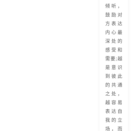
倾听，
鼓励对
方表达
内心最
深处的
感受和
需要;越
是意识
到彼此
的共通
之处，
越容易
表达自
我的立
场，而