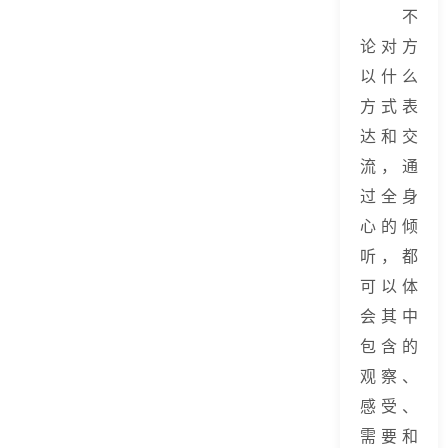
不
论对方
以什么
方式表
达和交
流，通
过全身
心的倾
听，都
可以体
会其中
包含的
观察、
感受、
需要和