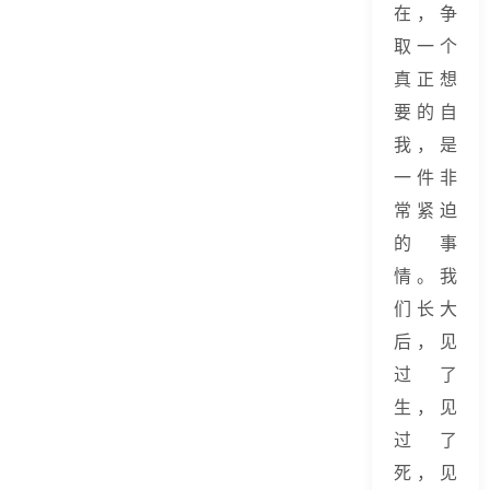
在，争
取一个
真正想
要的自
我，是
一件非
常紧迫
的事
情。我
们长大
后，见
过了
生，见
过了
死，见