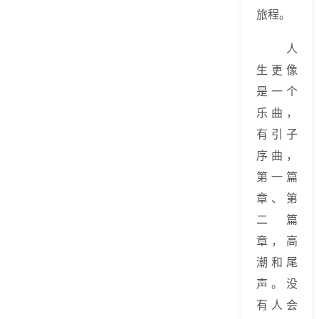
旅程。
人
生更像
是一个
乐曲，
有引子
序曲，
第一篇
章、第
二篇
章，高
潮和尾
声。没
有人会