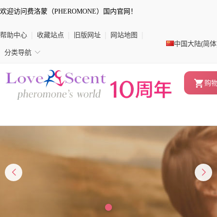
欢迎访问费洛蒙（PHEROMONE）国内官网！
帮助中心
|
收藏站点
|
旧版网址
|
网站地图
|
中国大陆(简体
◇
分类导航
购