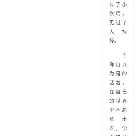
过了小
坎坷，
见过了
大抉
择。
当
你自以
为是的
活着，
在自己
的世界
里不愿
意出
去，你