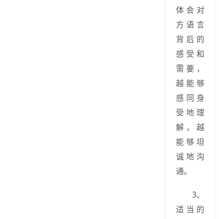
体会对
方语言
背后的
感受和
需要，
越能够
感同身
受地理
解，越
能够坦
诚地沟
通。
3、
适当的