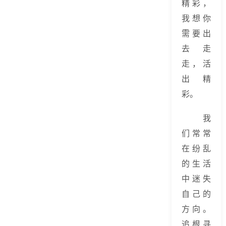
精彩，
我想你
需要出
去走
走，活
出精
彩。
我
们常常
在纷乱
的生活
中迷失
自己的
方向。
追根寻