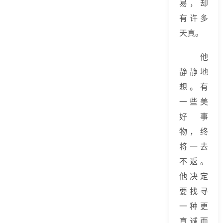
易，却
有许多
天真。
他
静静地
想。有
一些美
好事
物，终
将一去
不返。
他决定
要找寻
一种更
真诚而