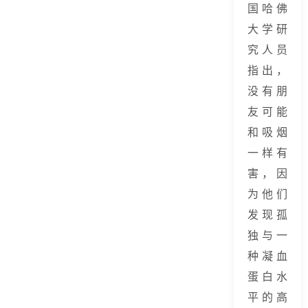
国哈佛
大学研
究人员
指出，
没有朋
友可能
和吸烟
一样有
害，因
为他们
发现孤
独与一
种凝血
蛋白水
平的高