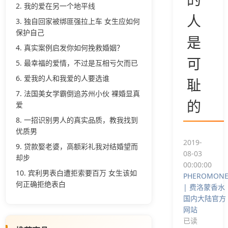
2. 我的爱在另一个地平线
人
3. 独自回家被绑匪强拉上车 女生应如何
保护自己
是
4. 真实案例启发你如何挽救婚姻？
可
5. 最幸福的爱情，不过是互相亏欠而已
6. 爱我的人和我爱的人要选谁
耻
7. 法国美女学霸倒追苏州小伙 裸婚显真
的
爱
8. 一招识别男人的真实品质，教我找到
优质男
2019-
9. 贷款娶老婆，高额彩礼我对结婚望而
08-03
却步
00:00:00
10. 宾利男表白遭拒索要百万 女生该如
PHEROMON
何正确拒绝表白
| 费洛蒙香水
国内大陆官方
网站
已读