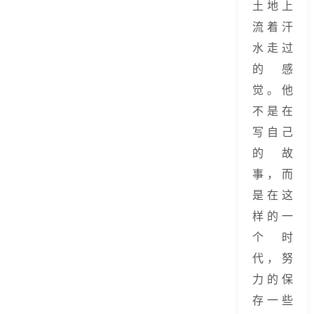
土地上
流着汗
水走过
的感
觉。他
不是在
写自己
的故
事，而
是在这
样的一
个时
代，努
力的保
存一些