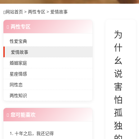
网站首页
>
两性专区
>
爱情故事
爱情的秘密
两性专区
为
性爱宝典
什
爱情故事
幺
婚姻家庭
说
星座情感
害
同性恋
两性知识
怕
孤
您可能喜欢
独
1. 十年之后，我还记得
的