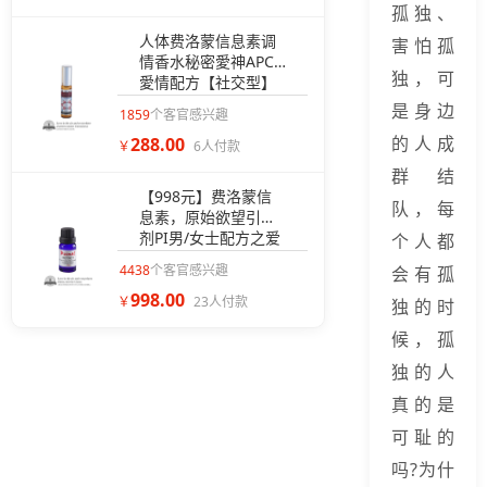
孤独、
人体费洛蒙信息素调
害怕孤
情香水秘密愛神APC
独，可
愛情配方【社交型】
是身边
1859
个客官感兴趣
的人成
288.00
￥
6人付款
群结
【998元】费洛蒙信
队，每
息素，原始欲望引诱
剂PI男/女士配方之爱
个人都
情选择权（无香型）
4438
个客官感兴趣
会有孤
998.00
￥
23人付款
独的时
候，孤
独的人
真的是
可耻的
吗?为什