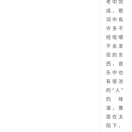
考中完
成，歌
词中有
许多不
经咀嚼
不会发
现的东
西，音
乐中也
有很浓
的“人”
的味
道，像
是在太
阳下、