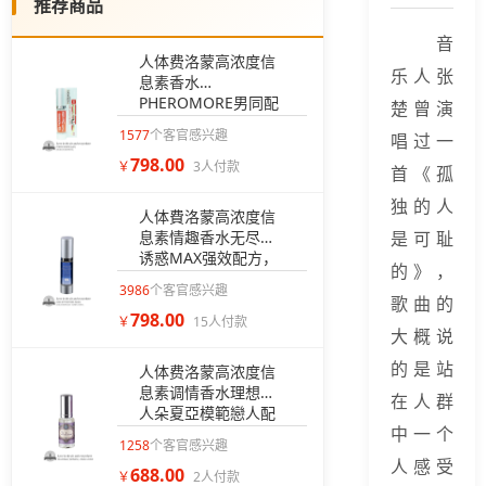
推荐商品
音
人体费洛蒙高浓度信
乐人张
息素香水
PHEROMORE男同配
楚曾演
方爱情的荷尔蒙感情
1577
个客官感兴趣
唱过一
加温【GAY男同无香
798.00
款】
￥
3人付款
首《孤
独的人
人体費洛蒙高浓度信
息素情趣香水无尽的
是可耻
诱惑MAX强效配方，
的》，
【夜场人士专用】
3986
个客官感兴趣
歌曲的
798.00
￥
15人付款
大概说
的是站
人体费洛蒙高浓度信
息素调情香水理想情
在人群
人朵夏亞模範戀人配
中一个
方【恋人相亲约会专
1258
个客官感兴趣
用】
人感受
688.00
￥
2人付款