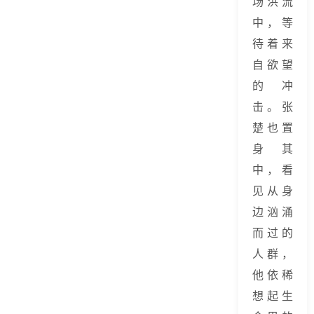
场洪流
中，等
待着来
自欲望
的冲
击。张
楚也置
身其
中，看
见从身
边汹涌
而过的
人群，
他依稀
想起生