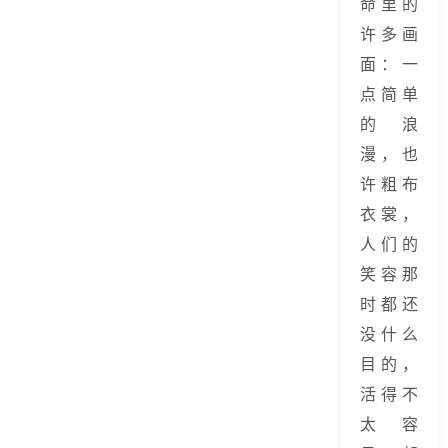
命里的
许多画
面：一
点简单
的浪
漫，也
许粗布
衣裳，
人们的
笑容那
时都还
没什么
目的，
活得不
太容