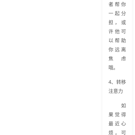
者帮你
一起分
担，或
许他可
以帮助
你远离
焦虑
哦。
4、转移
注意力
如
果觉得
最近心
烦，可