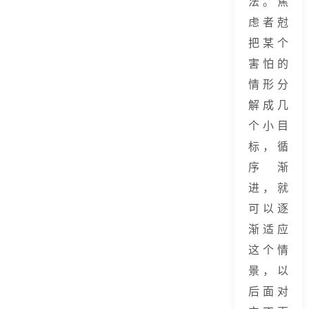
法。焦
虑者尅
把某个
害怕的
情形分
解成几
个小目
标，循
序渐
进，就
可以逐
渐适应
这个情
景，以
后面对