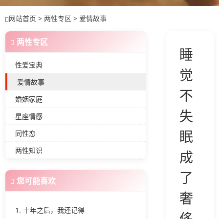
网站首页
>
两性专区
>
爱情故事
爱情的秘密
两性专区
睡
性爱宝典
觉
爱情故事
不
婚姻家庭
失
星座情感
眠
同性恋
两性知识
成
了
您可能喜欢
奢
1. 十年之后，我还记得
侈