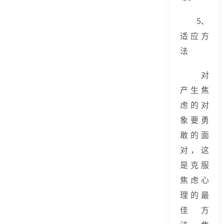
5、
适应方
法
对
产生焦
虑的对
象要勇
敢的面
对，这
是克服
焦虑心
理的最
佳方