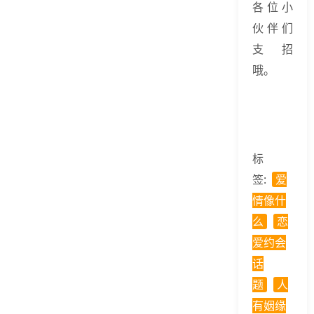
各位小
伙伴们
支招
哦。
标
签:
爱
情像什
么
恋
爱约会
话
题
人
有姻缘