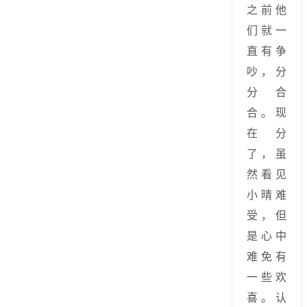
之前他
们就一
直有争
吵，分
分合
合。现
在分
了，虽
然看见
小晴难
受，但
是心中
难免有
一些欢
喜。认