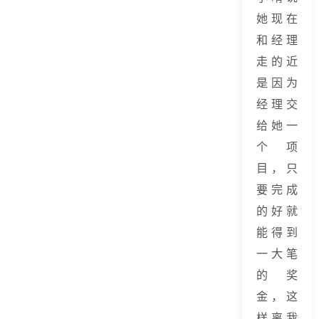
她现在
和经理
走的近
是因为
经理交
给她一
个项
目，只
要完成
的好就
能得到
一大笔
的奖
金，这
样离我