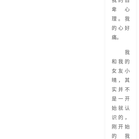
卑心
理。我
的心好
痛。
我
和我的
女友小
晴，其
实并不
是一开
始就认
识的，
刚开始
的我