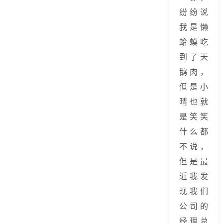
纷纷说
我是懒
蛤蟆吃
到了天
鹅肉，
但是小
晴也就
是笑笑
什么都
不说，
但是最
近我发
现我们
公司的
经理总