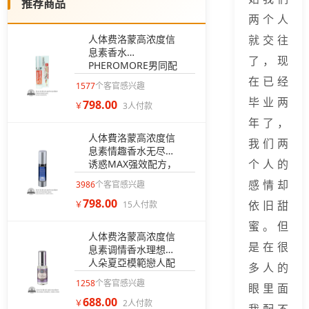
推荐商品
两个人
人体费洛蒙高浓度信
就交往
息素香水
了，现
PHEROMORE男同配
方爱情的荷尔蒙感情
在已经
1577
个客官感兴趣
加温【GAY男同无香
毕业两
798.00
款】
￥
3人付款
年了，
人体費洛蒙高浓度信
我们两
息素情趣香水无尽的
个人的
诱惑MAX强效配方，
【夜场人士专用】
感情却
3986
个客官感兴趣
798.00
依旧甜
￥
15人付款
蜜。但
人体费洛蒙高浓度信
是在很
息素调情香水理想情
人朵夏亞模範戀人配
多人的
方【恋人相亲约会专
1258
个客官感兴趣
眼里面
用】
688.00
￥
2人付款
我配不