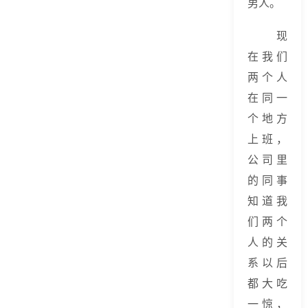
男人。
现
在我们
两个人
在同一
个地方
上班，
公司里
的同事
知道我
们两个
人的关
系以后
都大吃
一惊，