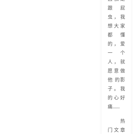
跟屁
虫，我
想大家
都懂
的，爱
一个
人，就
愿意做
他 的影
子。我
的心好
痛......
热
门文章