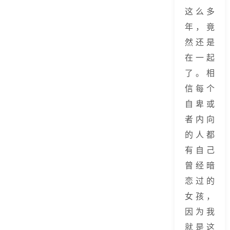
这么多
年，竟
然还是
在一起
了。相
信每个
自卑或
者内向
的人都
有自己
曾经暗
恋过的
女孩，
因为我
就是这