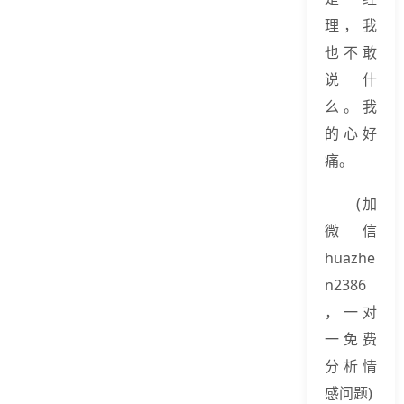
理，我
也不敢
说什
么。我
的心好
痛。
(加
微信
huazhe
n2386
，一对
一免费
分析情
感问题)