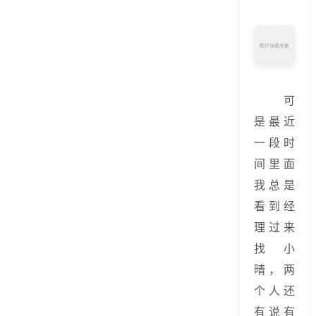
可
是最近
一段时
间里面
我总是
看到经
理过来
找小
晴，两
个人还
有说有