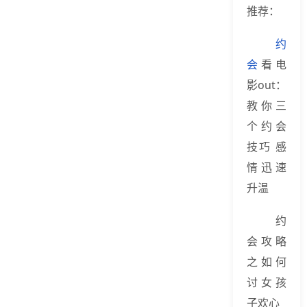
推荐：
约
会
看电
影out：
教你三
个约会
技巧 感
情迅速
升温
约
会攻略
之如何
讨女孩
子欢心