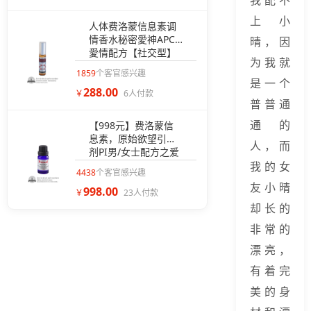
上小
人体费洛蒙信息素调
情香水秘密愛神APC
晴，因
愛情配方【社交型】
为我就
1859
个客官感兴趣
是一个
288.00
￥
6人付款
普普通
通的
【998元】费洛蒙信
息素，原始欲望引诱
人，而
剂PI男/女士配方之爱
情选择权（无香型）
我的女
4438
个客官感兴趣
友小晴
998.00
￥
23人付款
却长的
非常的
漂亮，
有着完
美的身