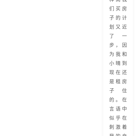
们买房
子的计
划又近
了一
步，因
为我和
小晴到
现在还
是租房
子住
的。在
言语中
似乎在
刺激着
我的自