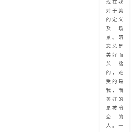
现在我
对于美
的定义
及场
景。暗
恋总是
美好而
煎熬
的，难
受的是
我，而
美好的
是被暗
恋的
人。一