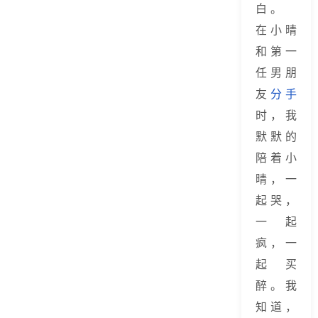
白。
在小晴
和第一
任男朋
友
分手
时，我
默默的
陪着小
晴，一
起哭，
一起
疯，一
起买
醉。我
知道，