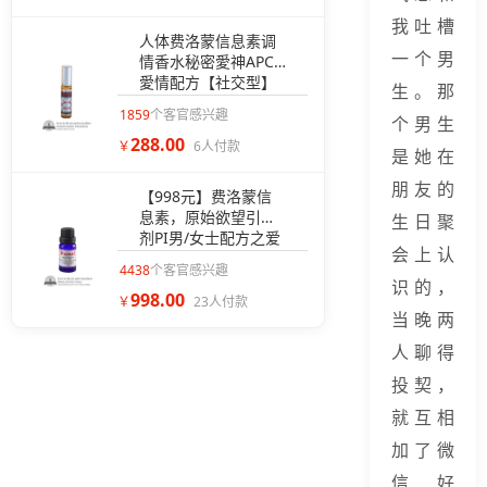
我吐槽
人体费洛蒙信息素调
一个男
情香水秘密愛神APC
愛情配方【社交型】
生。那
1859
个客官感兴趣
个男生
288.00
￥
6人付款
是她在
朋友的
【998元】费洛蒙信
息素，原始欲望引诱
生日聚
剂PI男/女士配方之爱
会上认
情选择权（无香型）
4438
个客官感兴趣
识的，
998.00
￥
23人付款
当晚两
人聊得
投契，
就互相
加了微
信好