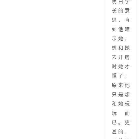
明白学
长的意
思，直
到他暗
示她，
想和她
去开房
时她才
懂了，
原来他
只是想
和她玩
玩而
已。更
甚的，