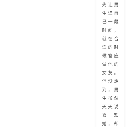
先让男
生追自
己一段
时间，
就在合
适的时
候答应
做他的
女友。
但没想
到，男
生虽然
天天说
喜欢
她，却