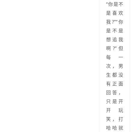
“你是不
是喜欢
我?”“你
是不是
想追我
啊?”但
每一
次，男
生都没
有正面
回答，
只是开
开玩
笑，打
哈哈就