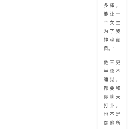
多棒，
能让一
个女生
为了我
神魂颠
倒。”
他三更
半夜不
睡觉，
都要和
你聊天
打卦，
也不是
像他所