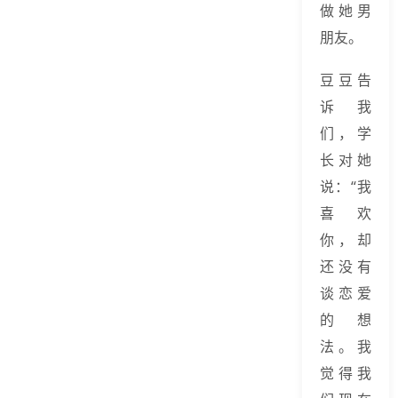
做她男
朋友。
豆豆告
诉我
们，学
长对她
说：“我
喜欢
你，却
还没有
谈恋爱
的想
法。我
觉得我