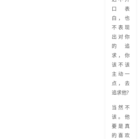
口表
白，也
不表现
出对你
的追
求，你
该不该
主动一
点，去
追求他?
当然不
该。他
要是真
的喜欢