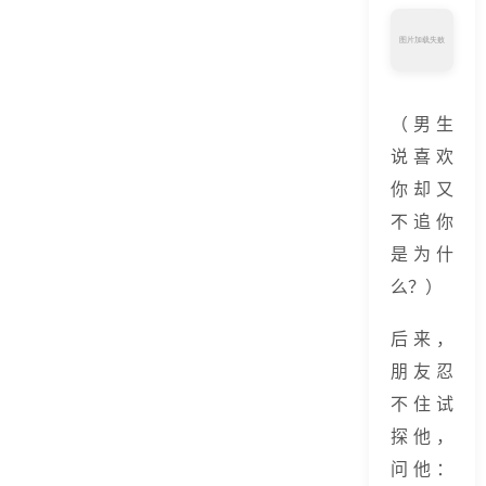
（男生
说喜欢
你却又
不追你
是为什
么？）
后来，
朋友忍
不住试
探他，
问他：