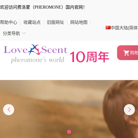
欢迎访问费洛蒙（PHEROMONE）国内官网！
帮助中心
|
收藏站点
|
旧版网址
|
网站地图
|
中国大陆(简体
◇
分类导航
购