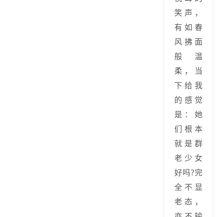
笑声，
有如春
风拂面
般温
柔，当
下给我
的感觉
是：她
们根本
就是群
老少女
好吗?完
全不显
老态，
亦不输