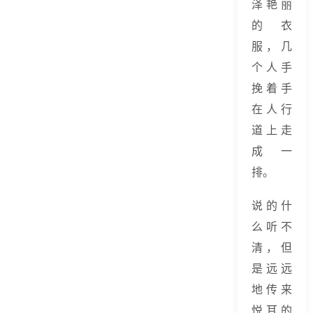
泽艳丽
的衣
服，几
个人手
挽着手
在人行
道上走
成一
排。
说的什
么听不
清，但
是远远
地传来
悦耳的