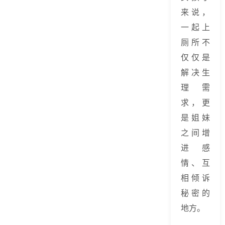
来说，
一起上
厕所不
仅仅是
解决生
理需
求，更
是姐妹
之间增
进感
情、互
相倾诉
秘密的
地方。