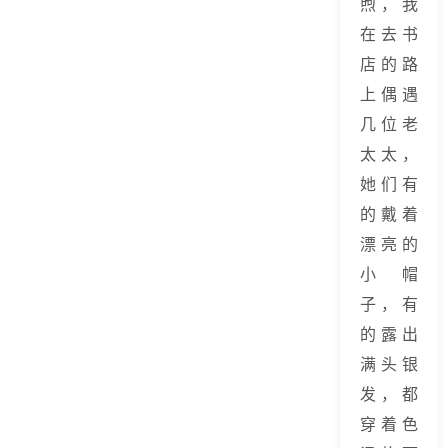
煦，我
在去书
店的路
上偶遇
几位老
太太，
她们有
的戴着
漂亮的
小帽
子，有
的露出
满头银
发，都
穿着色