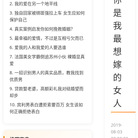
2. 我的爱在另一个地平线
是
3. 独自回家被绑匪强拉上车 女生应如何
保护自己
我
4. 真实案例启发你如何挽救婚姻？
最
5. 最幸福的爱情，不过是互相亏欠而已
6. 爱我的人和我爱的人要选谁
想
7. 法国美女学霸倒追苏州小伙 裸婚显真
嫁
爱
8. 一招识别男人的真实品质，教我找到
的
优质男
女
9. 贷款娶老婆，高额彩礼我对结婚望而
却步
人
10. 宾利男表白遭拒索要百万 女生该如
何正确拒绝表白
2019-
08-03