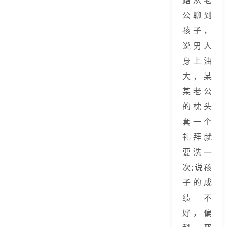
公聊到
孩子，
说男人
身上油
大，某
某老公
的枕头
套一个
礼拜就
要洗一
次;说孩
子的成
绩不
好，偏