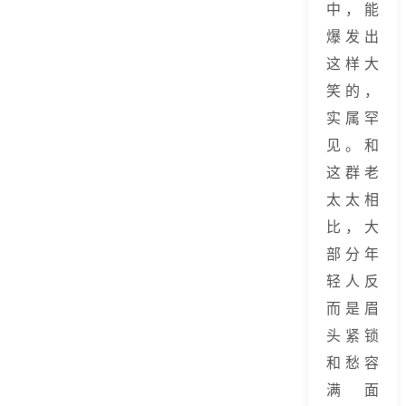
中，能
爆发出
这样大
笑的，
实属罕
见。和
这群老
太太相
比，大
部分年
轻人反
而是眉
头紧锁
和愁容
满面