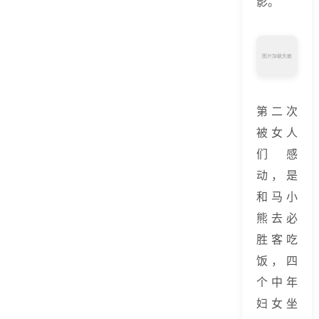
影。
第二次
被女人
们感
动，是
和马小
熊去必
胜客吃
饭，四
个中年
妇女坐