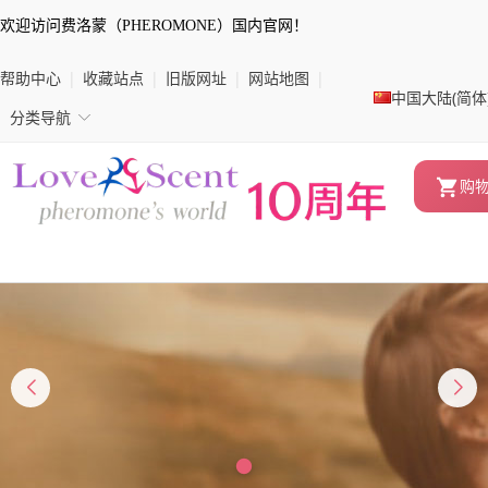
欢迎访问费洛蒙（PHEROMONE）国内官网！
帮助中心
|
收藏站点
|
旧版网址
|
网站地图
|
中国大陆(简体
◇
分类导航
购