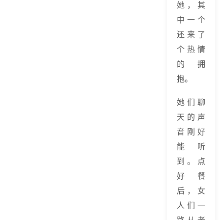
她，其
中一个
还来了
个热情
的拥
抱。
她们聊
天的声
音刚好
能听
到。点
好餐
后，女
人们一
路从老