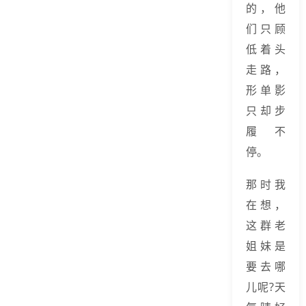
的，他
们只顾
低着头
走路，
形单影
只却步
履不
停。
那时我
在想，
这群老
姐妹是
要去哪
儿呢?天