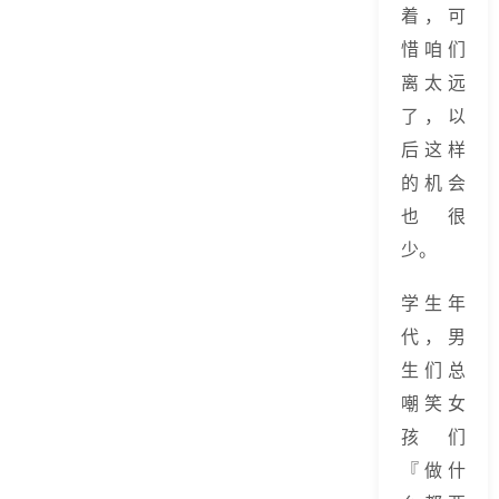
着，可
惜咱们
离太远
了，以
后这样
的机会
也很
少。
学生年
代，男
生们总
嘲笑女
孩们
『做什