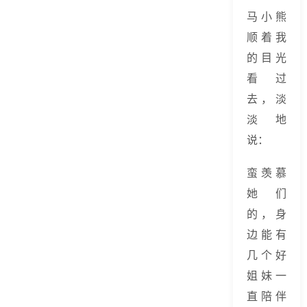
马小熊
顺着我
的目光
看过
去，淡
淡地
说：
蛮羡慕
她们
的，身
边能有
几个好
姐妹一
直陪伴