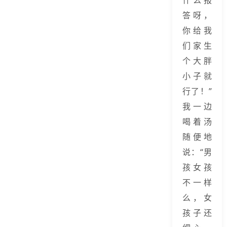
答呀，
你给我
们家生
个大胖
小子就
行了！”
我一边
喝着汤
随便地
说：“男
孩女孩
不一样
么，女
孩子还