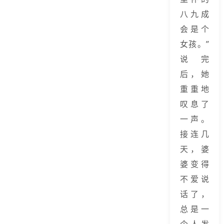
八九成
会是个
女孩。”
说完
后，她
重重地
叹息了
一声。
接连几
天，婆
婆变得
不爱说
话了，
总是一
个人发