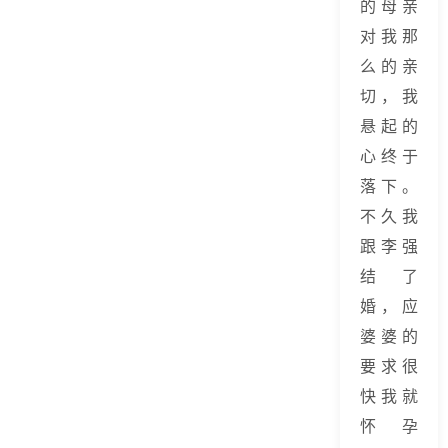
的母亲
对我那
么的亲
切，我
悬起的
心终于
落下。
不久我
跟李强
结了
婚，应
婆婆的
要求很
快我就
怀孕