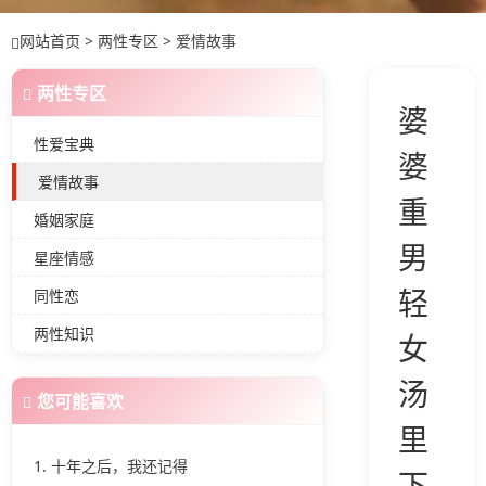
网站首页
>
两性专区
>
爱情故事
爱情的秘密
两性专区
婆
性爱宝典
婆
爱情故事
重
婚姻家庭
男
星座情感
轻
同性恋
两性知识
女
汤
您可能喜欢
里
1. 十年之后，我还记得
下