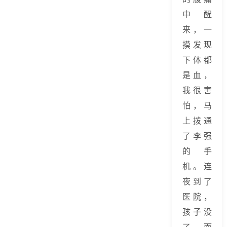
中醒
来，一
摸发现
下体都
是血，
我很害
怕，马
上拨通
了李强
的手
机。连
夜到了
医院，
孩子没
了，而