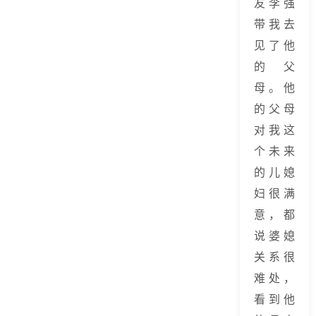
友李强
带我去
见了他
的父
母。他
的父母
对我这
个未来
的儿媳
妇很满
意，都
说婆媳
关系很
难处，
看到他