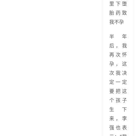
里下堕
胎药致
我不孕
半年
后，我
再次怀
孕，这
次我决
定一定
要把这
个孩子
生下
来，李
强也表