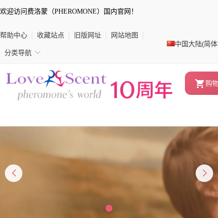
欢迎访问费洛蒙（PHEROMONE）国内官网！
帮助中心
|
收藏站点
|
旧版网址
|
网站地图
|
中国大陆(简体
◇
分类导航
购