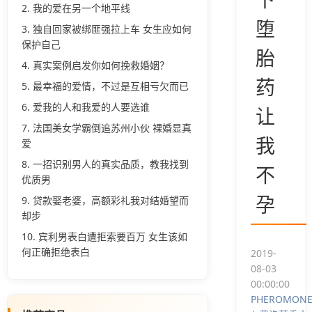
2. 我的爱在另一个地平线
堕
3. 独自回家被绑匪强拉上车 女生应如何
保护自己
胎
4. 真实案例启发你如何挽救婚姻？
药
5. 最幸福的爱情，不过是互相亏欠而已
6. 爱我的人和我爱的人要选谁
让
7. 法国美女学霸倒追苏州小伙 裸婚显真
我
爱
8. 一招识别男人的真实品质，教我找到
不
优质男
孕
9. 贷款娶老婆，高额彩礼我对结婚望而
却步
10. 宾利男表白遭拒索要百万 女生该如
何正确拒绝表白
2019-
08-03
00:00:00
PHEROMON