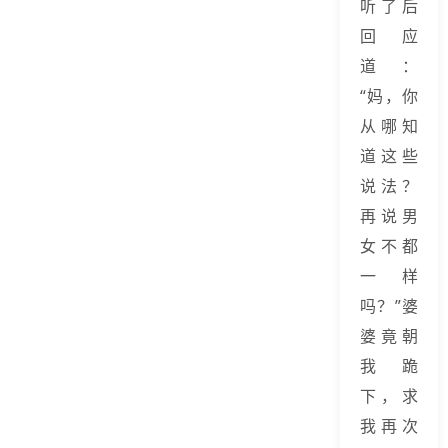
听了后
回应
道：
“妈，你
从哪知
道这些
说法？
再说男
女不都
一样
吗？”婆
婆竟朝
我跪
下，求
我再次