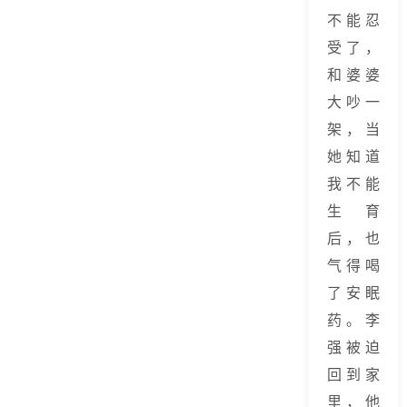
不能忍
受了，
和婆婆
大吵一
架，当
她知道
我不能
生育
后，也
气得喝
了安眠
药。李
强被迫
回到家
里，他