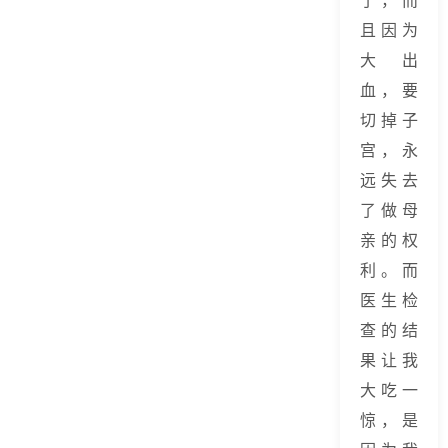
且因为
大出
血，要
切掉子
宫，永
远失去
了做母
亲的权
利。而
医生检
查的结
果让我
大吃一
惊，是