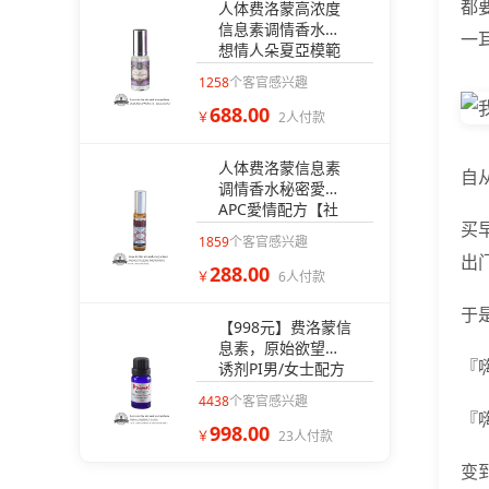
都
人体费洛蒙高浓度
信息素调情香水理
一
想情人朵夏亞模範
戀人配方【恋人相
1258
个客官感兴趣
亲约会专用】
688.00
￥
2人付款
人体费洛蒙信息素
自
调情香水秘密愛神
APC愛情配方【社
买
交型】
1859
个客官感兴趣
出
288.00
￥
6人付款
于
【998元】费洛蒙信
息素，原始欲望引
『
诱剂PI男/女士配方
之爱情选择权（无
4438
个客官感兴趣
香型）
『
998.00
￥
23人付款
变