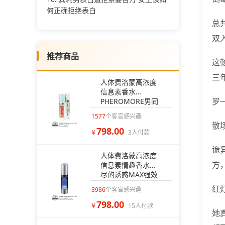
何正确拒绝表白
总
双
推荐商品
这
三
人体费洛蒙高浓度
信息素香水
罗
PHEROMORE男同
配方爱情的荷尔蒙
1577
个客官感兴趣
感情加温【GAY男
散
798.00
同无香款】
￥
3人付款
诡
人体費洛蒙高浓度
方
信息素情趣香水无
尽的诱惑MAX强效
配方，【夜场人士
红
3986
个客官感兴趣
专用】
798.00
￥
15人付款
她