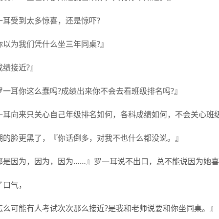
一耳受到太多惊喜，还是惊吓?
你以为我们凭什么坐三年同桌?』
成绩接近?』
罗一耳你这么蠢吗?成绩出来你不会去看班级排名吗?』
一耳向来只关心自己年级排名如何，各科成绩如何，不会关心班
潮的脸更黑了，『你话倒多，对我不也什么都没说。』
那是因为，因为，因为……』罗一耳说不出口，总不能说因为她喜
了口气，
怎么可能有人考试次次那么接近?是我和老师说要和你坐同桌。』