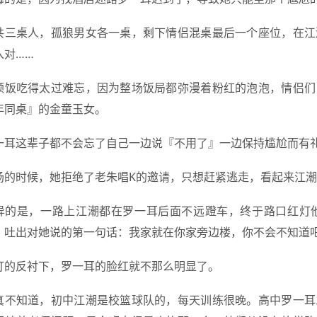
共三桌人，孤狼男女各一桌，剩下情侣混桌最后一个座位，在江
入对……
顿饭吃得太过难忘，因为整场饭局都弥漫着粉红的泡泡，情侣们
年同桌』的金童玉女。
一耳这辈子都不会忘了自己一边说『不用了』一边保持尴尬而有
场的时候，她拒绝了老朱唱K的邀请，只想赶紧逃走，看起来江
异的是，一路上江潮都在罗一耳后面不远蹬车，终于路口红灯
，吐出对她说的第一句话：我家就在你家旁边楼，你不会不知道吧
灯的反衬下，罗一耳的脸红就不那么明显了。
真不知道，初中江潮是校篮球队的，每天训练很晚。高中罗一耳