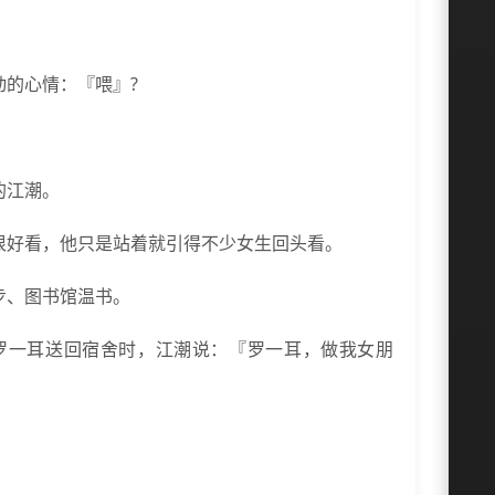
的心情：『喂』?
的江潮。
很好看，他只是站着就引得不少女生回头看。
步、图书馆温书。
罗一耳送回宿舍时，江潮说：『罗一耳，做我女朋