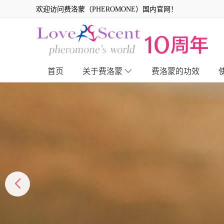
欢迎访问费洛蒙（PHEROMONE）国内官网！
首页
关于费洛蒙
费洛蒙的功效