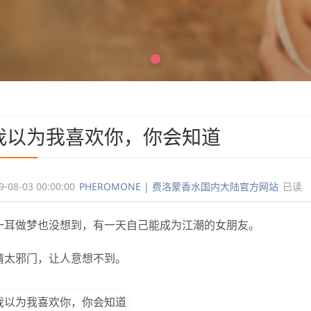
我以为我喜欢你，你会知道
9-08-03 00:00:00
PHEROMONE | 费洛蒙香水国内大陆官方网站
已读
一耳做梦也没想到，有一天自己能成为江潮的女朋友。
情太邪门，让人意想不到。