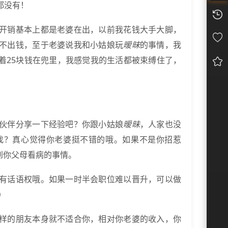
都没有！
开销基本上都是老婆在出，以前我花钱大手大脚，
不出钱，至于老婆说我和小姑娘玩
暧昧
的事情，我
着25块钱在兜里，我感觉我的生活都被束缚住了，
伙伴分享一下经验吧？你跟小姑娘
暧昧
，人家也没
找？真心觉得你老婆挺不错的哦。如果不是你招惹
到你父母看病的事情。
有话语权哦。如果一时半会职位难以晋升，可以做
）
样的朋友本身就不适合你，相对你老婆的收入，你