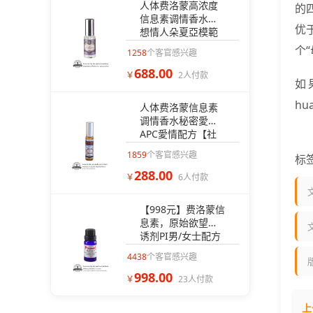
人体费洛蒙高浓度
的
信息素调情香水理
优
想情人朵夏亞模範
戀人配方【恋人相
个
1258
个客官感兴趣
亲约会专用】
688.00
￥
2人付款
如
h
人体费洛蒙信息素
调情香水秘密愛神
APC愛情配方【社
交型】
1859
个客官感兴趣
标
288.00
￥
6人付款
【998元】费洛蒙信
息素，原始欲望引
诱剂PI男/女士配方
之爱情选择权（无
4438
个客官感兴趣
香型）
998.00
￥
23人付款
上