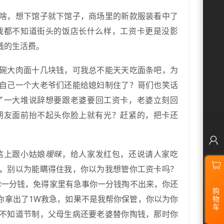
啥，想下馆子就下馆子，商场里的新款服装看中了
我都不知道街头的饭店长什么样，工资卡更是没影
钱的生活费。
碗大肉面十几块钱，可我总不能天天吃面条吧，为
自己一个大老爷们还能给媳妇制住了？哥们也笑话
了一大堆说辞想要跟老婆要回工资卡，老婆立刻回
朋友面前抬不起头你脸上就有光？赶紧的，把卡还
信上跟小姑娘
暧昧
，给人家发红包，还说请人家吃
，别以为能瞒得住我，你以为我想管你工资卡吗？
你一分钱，免得家里有急事你一分钱掏不出来，你还
购
你拿出了1W救急，如果不是我帮你保管，你以为你
物
车
不知道节制，父母生病还要老婆替你掏钱，那时你