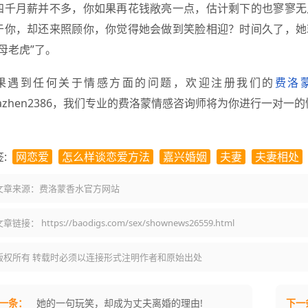
四千月薪并不多，你如果再花钱敞亮一点，估计剩下的也寥寥无
于你，却还来照顾你，你觉得她会做到笑脸相迎？时间久了，她
“母老虎”了。
果遇到任何关于情感方面的问题，欢迎注册我们的
费洛
uazhen2386，我们专业的费洛蒙情感咨询师将为你进行一对一
签:
网恋爱
怎么样谈恋爱方法
嘉兴婚姻
夫妻
夫妻相处
文章来源：费洛蒙香水官方网站
文章链接：
https://baodigs.com/sex/shownews26559.html
版权所有 转载时必须以连接形式注明作者和原始出处
一条：
她的一句玩笑，却成为丈夫离婚的理由!
下一