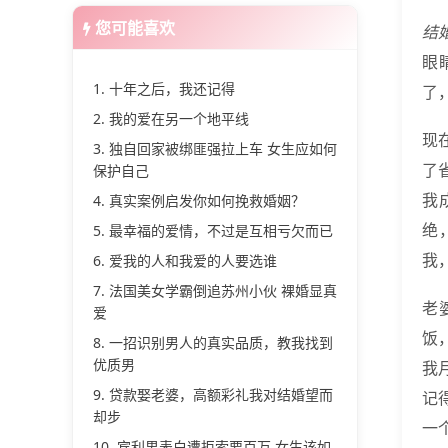
您可能喜欢
结
眼
1. 十年之后，我还记得
了
2. 我的爱在另一个地平线
现
3. 独自回家被绑匪强拉上车 女生应如何
了
保护自己
我
4. 真实案例启发你如何挽救婚姻？
绝
5. 最幸福的爱情，不过是互相亏欠而已
我
6. 爱我的人和我爱的人要选谁
7. 法国美女学霸倒追苏州小伙 裸婚显真
老
爱
饭
8. 一招识别男人的真实品质，教我找到
优质男
我
9. 贷款娶老婆，高额彩礼我对结婚望而
记
却步
一
10. 宾利男表白遭拒索要百万 女生该如