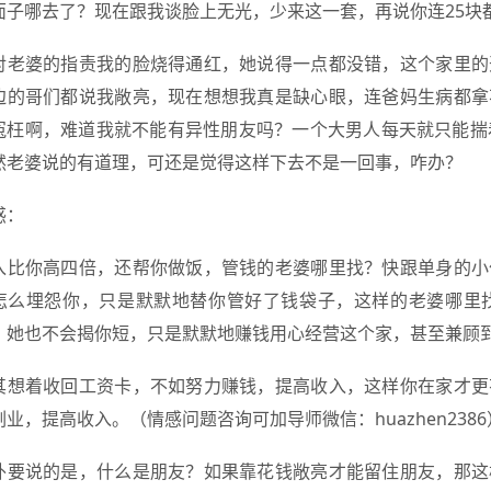
面子哪去了？现在跟我谈脸上无光，少来这一套，再说你连25块
对老婆的指责我的脸烧得通红，她说得一点都没错，这个家里的
边的哥们都说我敞亮，现在想想我真是缺心眼，连爸妈生病都拿
冤枉啊，难道我就不能有异性朋友吗？一个大男人每天就只能揣
然老婆说的有道理，可还是觉得这样下去不是一回事，咋办？
惑：
入比你高四倍，还帮你做饭，管钱的老婆哪里找？快跟单身的小
怎么埋怨你，只是默默地替你管好了钱袋子，这样的老婆哪里
，她也不会揭你短，只是默默地赚钱用心经营这个家，甚至兼顾
其想着收回工资卡，不如努力赚钱，提高收入，这样你在家才更
副业，提高收入。（情感问题咨询可加导师微信：huazhen2386
外要说的是，什么是朋友？如果靠花钱敞亮才能留住朋友，那这