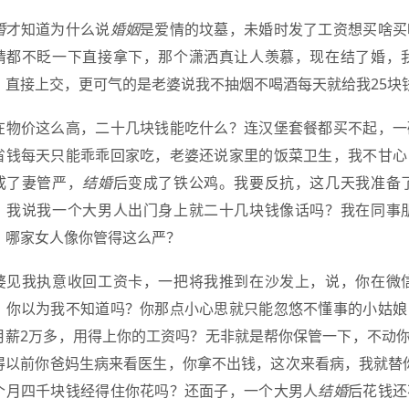
婚
才知道为什么说
婚姻
是爱情的坟墓，未婚时发了工资想买啥买
睛都不眨一下直接拿下，那个潇洒真让人羡慕，现在结了婚，
，直接上交，更可气的是老婆说我不抽烟不喝酒每天就给我25块
在物价这么高，二十几块钱能吃什么？连汉堡套餐都买不起，一
省钱每天只能乖乖回家吃，老婆还说家里的饭菜卫生，我不甘心
成了妻管严，
结婚
后变成了铁公鸡。我要反抗，这几天我准备
，我说我一个大男人出门身上就二十几块钱像话吗？我在同事
，哪家女人像你管得这么严？
婆见我执意收回工资卡，一把将我推到在沙发上，说，你在微
，你以为我不知道吗？你那点小心思就只能忽悠不懂事的小姑娘
月薪2万多，用得上你的工资吗？无非就是帮你保管一下，不动
得以前你爸妈生病来看医生，你拿不出钱，这次来看病，我就替
个月四千块钱经得住你花吗？还面子，一个大男人
结婚
后花钱还