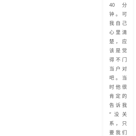
40分
钟。可
我自己
心里清
楚，应
该是觉
得不门
当户对
吧。当
时他很
肯定的
告诉我
“没关
系，只
要我们