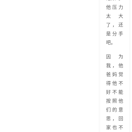
他压力
太大
了，还
是分手
吧。
因为
我，他
爸妈觉
得他不
好不能
按照他
们的意
思，回
家也不