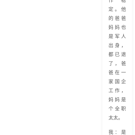
定。他
的爸爸
妈妈也
是军人
出身，
都已退
了，爸
爸在一
家国企
工作，
妈妈是
个全职
太太。
我：是