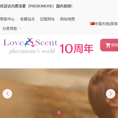
欢迎访问费洛蒙（PHEROMONE）国内官网！
帮助中心
|
收藏站点
|
旧版网址
|
网站地图
|
中国大陆(简体
◇
分类导航
购