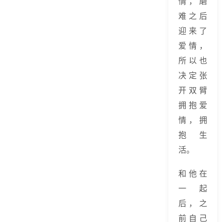
情，磨
难之后
迎来了
爱情，
所以也
决定张
开双臂
拥抱爱
情，拥
抱生
活。
和他在
一起
后，之
前自己