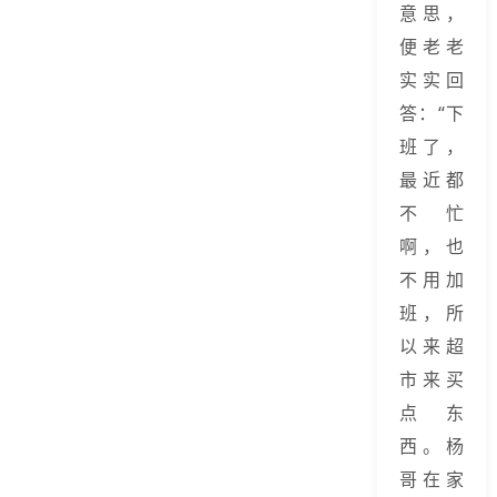
意思，
便老老
实实回
答：“下
班了，
最近都
不忙
啊，也
不用加
班，所
以来超
市来买
点东
西。杨
哥在家