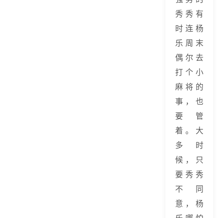
秀秀有
时连杨
乐周末
偶尔去
打个小
麻将的
事，也
要管
着。大
多时
候，只
要秀秀
不同
意，杨
乐哪怕