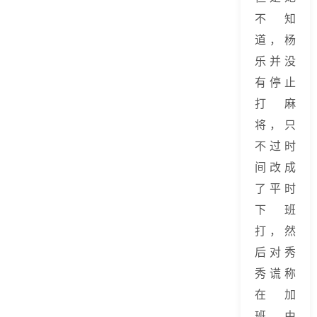
不知
道，杨
乐并没
有停止
打麻
将，只
不过时
间改成
了平时
下班
打，然
后对秀
秀谎称
在加
班，由