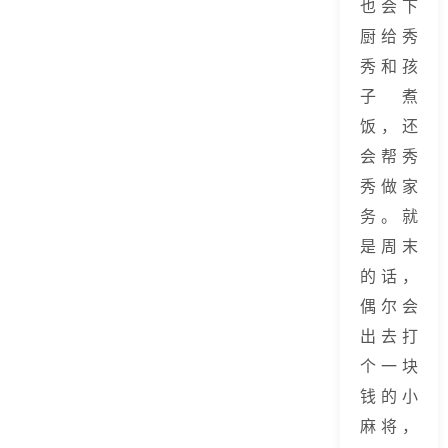
也会下
厨给秀
秀和孩
子煮
饭，还
会帮秀
秀做家
务。就
是周末
的话，
偶尔会
出去打
个一块
钱的小
麻将，