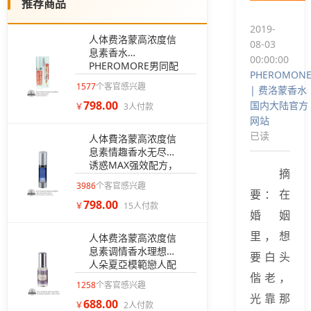
推荐商品
2019-
人体费洛蒙高浓度信
08-03
息素香水
00:00:00
PHEROMORE男同配
PHEROMON
方爱情的荷尔蒙感情
1577
个客官感兴趣
| 费洛蒙香水
加温【GAY男同无香
798.00
款】
国内大陆官方
￥
3人付款
网站
已读
人体費洛蒙高浓度信
息素情趣香水无尽的
诱惑MAX强效配方，
摘
【夜场人士专用】
3986
个客官感兴趣
要：在
798.00
￥
15人付款
婚姻
里，想
人体费洛蒙高浓度信
息素调情香水理想情
要白头
人朵夏亞模範戀人配
偕老，
方【恋人相亲约会专
1258
个客官感兴趣
用】
光靠那
688.00
￥
2人付款