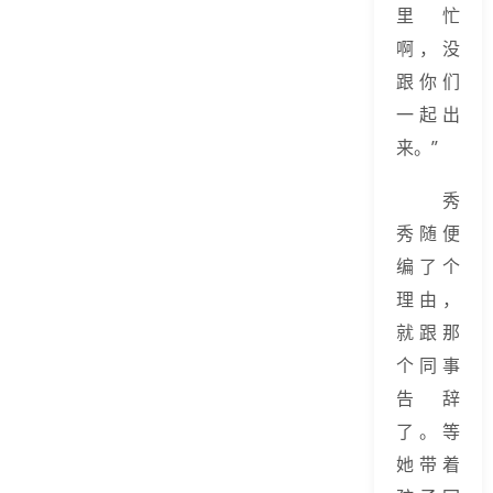
里忙
啊，没
跟你们
一起出
来。”
秀
秀随便
编了个
理由，
就跟那
个同事
告辞
了。等
她带着