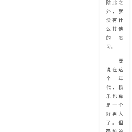
除此之
外，就
没有什
么其他
的恶
习。
要
说在这
个年
代，杨
乐也算
是一个
好男人
了。但
强势的