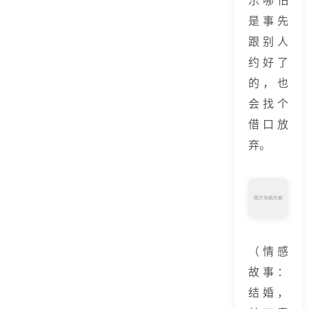
是事先
跟别人
约好了
的，也
会找个
借口放
弃。
（情感
故事：
结婚，