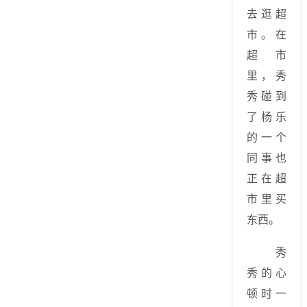
去逛超
市。在
超市
里，秀
秀碰到
了杨乐
的一个
同事也
正在超
市里买
东西。
秀
秀的心
顿时一