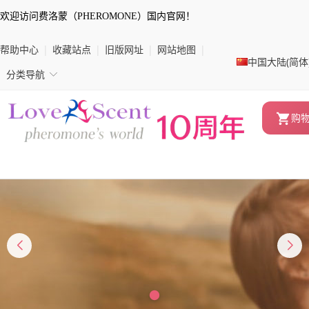
欢迎访问费洛蒙（PHEROMONE）国内官网！
帮助中心
|
收藏站点
|
旧版网址
|
网站地图
|
中国大陆(简体
◇
分类导航
购