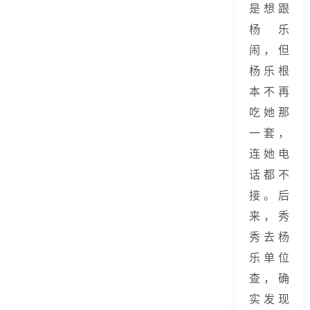
是想跟
杨乐
闹，但
杨乐根
本不再
吃她那
一套，
连她电
话都不
接。后
来，秀
秀去杨
乐单位
查，确
实发现