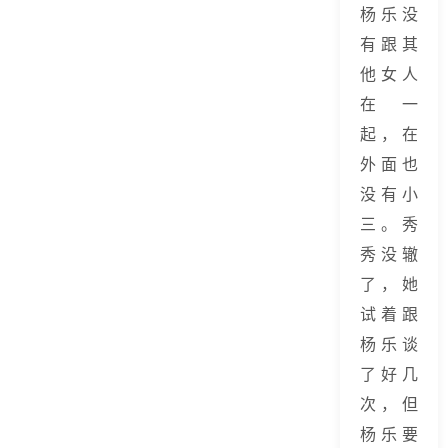
杨乐没
有跟其
他女人
在一
起，在
外面也
没有小
三。秀
秀没辙
了，她
试着跟
杨乐谈
了好几
次，但
杨乐要