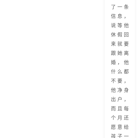
了一条
信息，
说等他
休假回
来就要
跟她离
婚，他
什么都
不要，
他净身
出户，
而且每
个月还
愿意给
孩子一