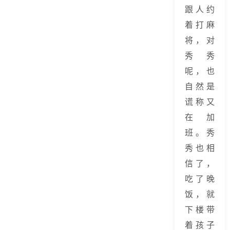
跟人约
着打麻
将，对
秀秀
呢，也
自然是
谎称又
在加
班。秀
秀也相
信了，
吃了晚
饭，就
下楼带
着孩子