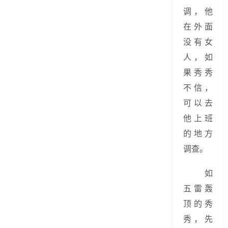
调，他
在外面
没有女
人，如
果秀秀
不信，
可以去
他上班
的地方
调查。
如
五雷轰
顶的秀
秀，先