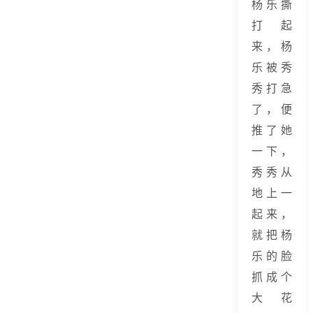
杨乐撕
打起
来，杨
乐被秀
秀打急
了，便
推了她
一下，
秀秀从
地上一
起来，
就把杨
乐的脸
抓成个
大花