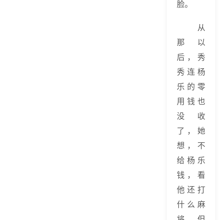
脸。
从
那以
后，秀
秀连杨
乐的零
用钱也
没收
了，她
想，不
给杨乐
钱，看
他还打
什么麻
将。但