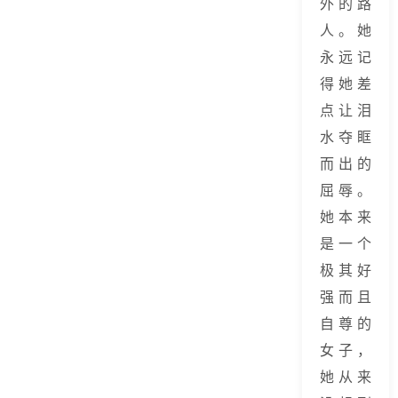
外的路
人。她
永远记
得她差
点让泪
水夺眶
而出的
屈辱。
她本来
是一个
极其好
强而且
自尊的
女子，
她从来