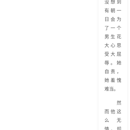
没想到
有朝一
日会为
了一个
男生花
大心思
受大屈
辱。她
自责，
她羞愧
难当。
然
而他这
么无
情，却