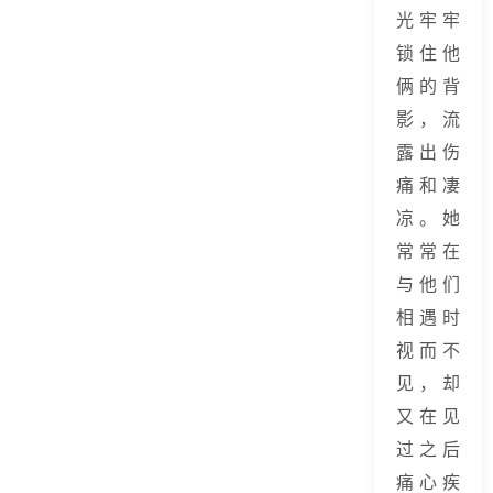
光牢牢
锁住他
俩的背
影，流
露出伤
痛和凄
凉。她
常常在
与他们
相遇时
视而不
见，却
又在见
过之后
痛心疾