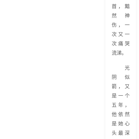
首，黯
然神
伤，一
次又一
次痛哭
流涕。
光
阴似
箭，又
是一个
五年，
他依然
是她心
头最深