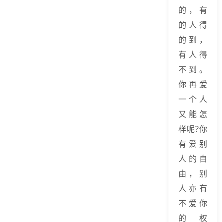
的，有
的人得
的到，
有人得
不到。
你再爱
一个人
又能怎
样呢?你
有爱别
人的自
由，别
人亦有
不爱你
的权