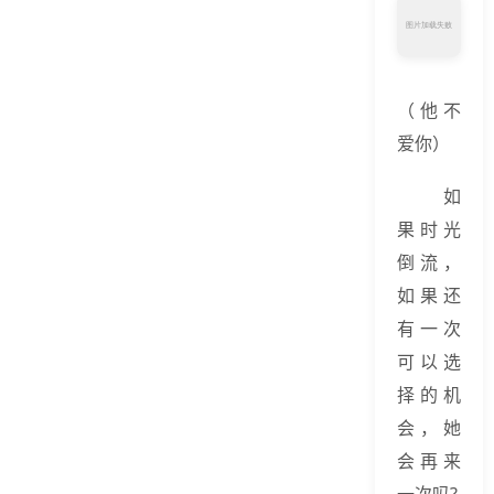
（他不
爱你）
如
果时光
倒流，
如果还
有一次
可以选
择的机
会，她
会再来
一次吗?