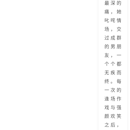
最深的
痛，她
叱咤情
场，交
过成群
的男朋
友，一
个个都
无疾而
终。每
一次的
逢场作
戏与强
颜欢笑
之后，