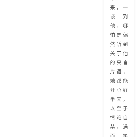
来，一
谈到
他，哪
怕是偶
然听到
关于他
的只言
片语，
她都能
开心好
半天，
以至于
情难自
禁，满
面笑