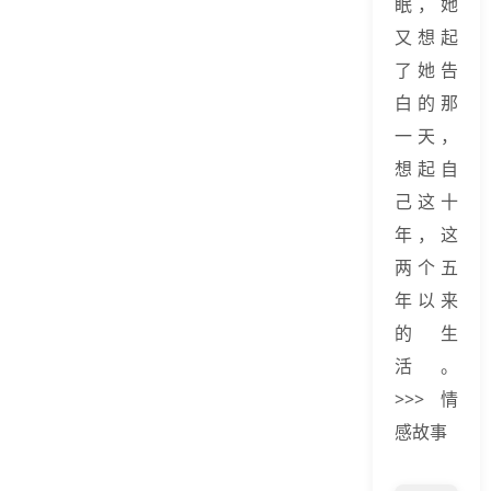
眠，她
又想起
了她告
白的那
一天，
想起自
己这十
年，这
两个五
年以来
的生
活。
>>>情
感故事