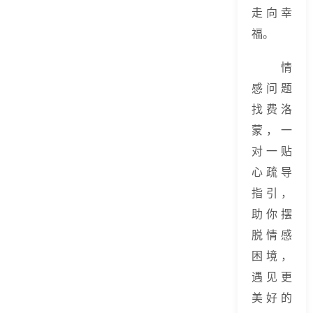
走向幸
福。
情
感问题
找费洛
蒙，一
对一贴
心疏导
指引，
助你摆
脱情感
困境，
遇见更
美好的