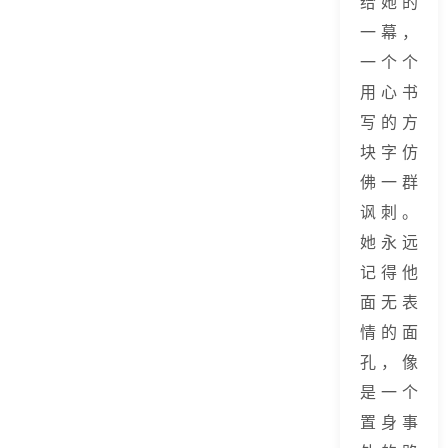
给她的
一幕，
一个个
用心书
写的方
块字仿
佛一群
讽刺。
她永远
记得他
面无表
情的面
孔，像
是一个
置身事