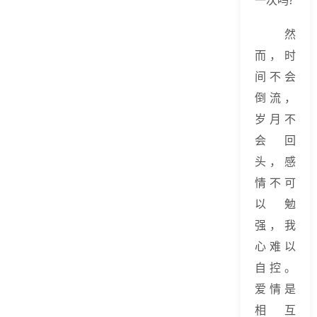
然
而，时
间不会
倒流，
岁月不
会回
头，感
情不可
以勉
强，我
心难以
自控。
爱情是
相互