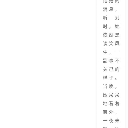
结婚的
消息，
听到
时，她
依然是
谈笑风
生，一
副事不
关己的
样子。
当晚，
她呆呆
地看着
窗外，
一夜未