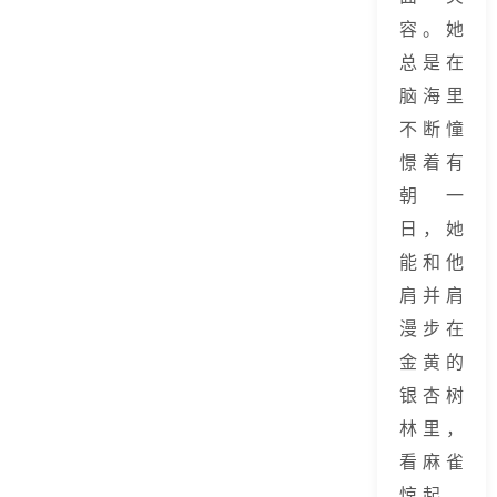
容。她
总是在
脑海里
不断憧
憬着有
朝一
日，她
能和他
肩并肩
漫步在
金黄的
银杏树
林里，
看麻雀
惊起，